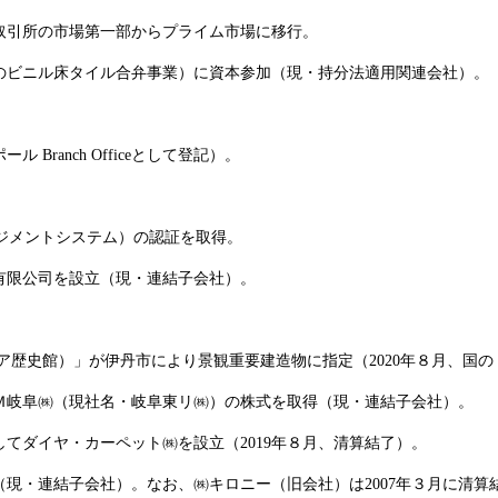
取引所の市場第一部からプライム市場に移行。
のビニル床タイル合弁事業）に資本参加（現・持分法適用関連会社）。
ranch Officeとして登記）。
マネジメントシステム）の認証を取得。
有限公司を設立（現・連結子会社）。
ア歴史館）」が伊丹市により景観重要建造物に指定（2020年８月、国
Ｍ岐阜㈱（現社名・岐阜東リ㈱）の株式を取得（現・連結子会社）。
てダイヤ・カーペット㈱を設立（2019年８月、清算結了）。
現・連結子会社）。なお、㈱キロニー（旧会社）は2007年３月に清算