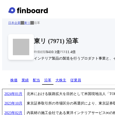
日本企業
東リ
沿革
東リ
(
7971
)
沿革
時価総額
¥410.1億
PER
11.4倍
インテリア製品の製造を行うプロダクト事業と、
株価
業績
配当
沿革
大株主
従業員
2024年01月
北米における販路拡大を目的として米国現地法人「TOLI Nort
2023年10月
東京証券取引所の市場区分の再選択により、東京証券
2023年02月
内装材の施工会社である東洋インテリアサービス㈱の株