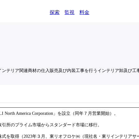
探索
監視
料金
インテリア関連商材の仕入販売及び内装工事を行うインテリア卸及び工
h America Corporation」を設立（同年７月営業開始）。
取引所のプライム市場からスタンダード市場に移行。
式を取得（2023年３月、東リオフロケ㈱（現社名・東リインテリアサ