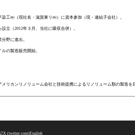
平染工㈱（現社名・滋賀東リ㈱）に資本参加（現・連結子会社）。
設立（2012年３月、当社に吸収合併）。
業分野に進出。
イルの製造販売開始。
にアメリカンリノリューム会社と技術提携によるリノリューム類の製造を
記
X (twitter.com)
English