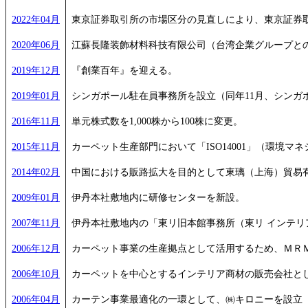
2022年04月
東京証券取引所の市場区分の見直しにより、東京証券
2020年06月
江蘇長隆装飾材料科技有限公司（台湾企業グループと
2019年12月
『創業百年』を迎える。
2019年01月
シンガポール駐在員事務所を設立（同年11月、シンガポール B
2016年11月
単元株式数を1,000株から100株に変更。
2015年11月
カーペット生産部門において「ISO14001」（環境
2014年02月
中国における販路拡大を目的として東璃（上海）貿易
2009年01月
伊丹本社敷地内に研修センターを新設。
2007年11月
伊丹本社敷地内の「東リ旧本館事務所（東リ インテリ
2006年12月
カーペット事業の生産拠点として活用するため、ＭＲ
2006年10月
カーペットを中心とするインテリア商材の販売会社とし
2006年04月
カーテン事業最適化の一環として、㈱キロニーを設立（