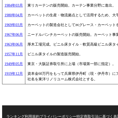
1984年03月
東リカーテンの販売開始。カーテン事業分野に進出。
1980年04月
カーペットの生産・物流拠点として活用するため、大
1969年03月
カーペットの製造会社として㈱グレース・カーペットを
1967年06月
ニードルパンチカーペットの販売開始。カーペット事
1963年06月
厚木工場完成。ビニル床タイル・軟質高級ビニル床タ
1957年11月
ビニル床タイルの製造販売開始。
1949年05月
東京・大阪証券取引所に上場（市場第一部に指定）。
1919年12月
資本金60万円をもって兵庫県伊丹町（現・伊丹市）
社名を東洋リノリユーム株式会社とする。
ランキング
利用規約
プライバシーポリシー
特定商取引法に基づく表