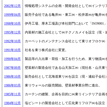
2002年12月
情報処理システムの企画・開発会社として㈱インテリ
1999年04月
販売子会社である亀井㈱・東工㈱・松井甚㈱が亀井㈱
1998年10月
伊丹工場、厚木工場及び本社部門において「ISO900
1995年12月
内装材の施工会社として㈱テクノカメイを設立（現・
1992年10月
カーペットのメンテナンス会社として東リオフロケ㈱
1991年10月
社名を東リ株式会社に変更。
1990年04月
製品等の入出庫・荷役・加工を行うため、東リ物流㈱
1987年09月
壁装材の製造会社である山天加工㈱（現社名・山天東
1986年10月
販売会社として北海道東リ㈱を設立（現・連結子会社
1986年03月
東リウォールの販売開始。壁装材事業分野に進出。
1985年11月
カーテンの縫製、企画を目的に㈱東リインテリア企画
1984年12月
塩ビシートの製造会社として広化東リフロア㈱を設立