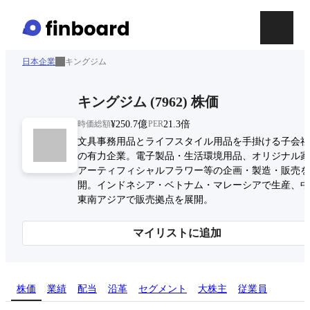
日本企業
キングジム
キングジム
(
7962
)
株価
時価総額
¥250.7億
PER
21.3倍
文具事務用品とライフスタイル用品を手掛ける子会社
の有力企業。電子製品・生活環境用品、オリジナル家
アーティフィシャルフラワー等の企画・製造・販売を
開。インドネシア・ベトナム・マレーシアで生産、中
東南アジアで販売拠点を展開。
マイリストに追加
株価
業績
配当
沿革
セグメント
大株主
従業員