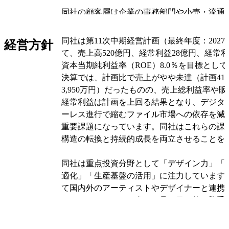
同社の顧客層は企業の事務部門や小売・流通
まで幅広く、国内外の販売子会社や取引先を
ます。収益の中心は製品販売で、ファイル類
同社は第11次中期経営計画（最終年度：2027
経営方針
アやベトナム、マレーシアの生産拠点で製造
て、売上高520億円、経常利益28億円、経常利
す。
資本当期純利益率（ROE）8.0％を目標とし
決算では、計画比で売上がやや未達（計画410
事業は大きく「文具事務用品事業」と「ライ
3,950万円）だったものの、売上総利益率や
業」に分かれており、それぞれに複数の製品
経常利益は計画を上回る結果となり、デジタ
ます。文具事務用品事業はファイル・とじ具
ーレス進行で縮むファイル市場への依存を減
い、ライフスタイル用品事業はオリジナル家
重要課題になっています。同社はこれらの課
ッチン雑貨、造花・インテリア雑貨、生活家
構造の転換と持続的成長を両立させることを
ランス、作業手袋などを展開しており、経営
で一部子会社の区分を変更しています。
同社は重点投資分野として「デザイン力」「
適化」「生産基盤の活用」に注力しています
オリジナルを見る
て国内外のアーティストやデザイナーと連携
ランドコミッティを進め、見た目と使い勝手
を出すことを狙います。また、営業と開発を
（デマンドチェーンクリエーション部）を設