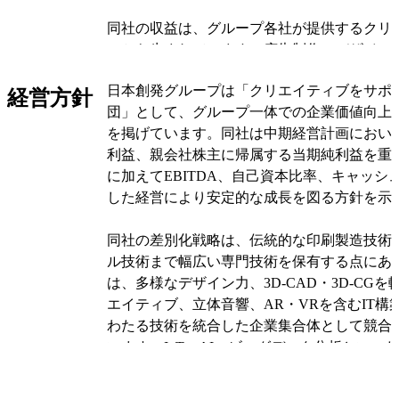
同社の収益は、グループ各社が提供するクリ
スから生まれています。広告制作、デザイン
ント企画など多岐にわたるサービスを通じて
日本創発グループは「クリエイティブをサポ
やブランディング支援を行っており、これら
経営方針
団」として、グループ一体での企業価値向上
な収益源となっています。
を掲げています。同社は中期経営計画におい
利益、親会社株主に帰属する当期純利益を重
事業セグメントとしては、クリエイティブサ
に加えてEBITDA、自己資本比率、キャッシ
した構造となっています。グループ内の各子
した経営により安定的な成長を図る方針を示
専門分野を担当し、広告代理店機能から制作
サービス提供体制を構築しています。このよ
同社の差別化戦略は、伝統的な印刷製造技術
り、顧客のニーズに応じて最適な専門チーム
ル技術まで幅広い専門技術を保有する点にあ
いクリエイティブソリューションを提供して
は、多様なデザイン力、3D-CAD・3D-CG
エイティブ、立体音響、AR・VRを含むIT構
オリジナルを見る
わたる技術を統合した企業集合体として競合
います。IoT、AI、ビッグデータ分析といった
進展に対応し、8KディスプレイやVR機器の
様化するクライアントのクリエイティブ要望