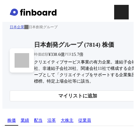
日本企業
日本創発グループ
日本創発グループ
(
7814
)
株価
時価総額
¥338.6億
PER
15.7倍
クリエイティブサービス事業の有力企業。連結子会社
社、非連結子会社20社、関連会社11社で構成する企
ープとして「クリエイティブをサポートする企業集団
標榜。特定上場会社等に該当。
マイリストに追加
株価
業績
配当
沿革
大株主
従業員