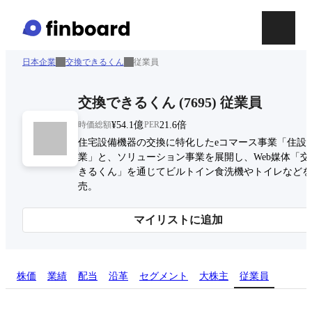
日本企業
交換できるくん
従業員
交換できるくん
(
7695
)
従業員
時価総額
¥54.1億
PER
21.6倍
住宅設備機器の交換に特化したeコマース事業「住設D
業」と、ソリューション事業を展開し、Web媒体「交
きるくん」を通じてビルトイン食洗機やトイレなどを
売。
マイリストに追加
株価
業績
配当
沿革
セグメント
大株主
従業員