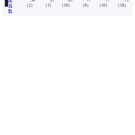
業
56
53
65
77
77
73
（
2
）
（
3
）
（
10
）
（
8
）
（
10
）
（
18
）
員
数