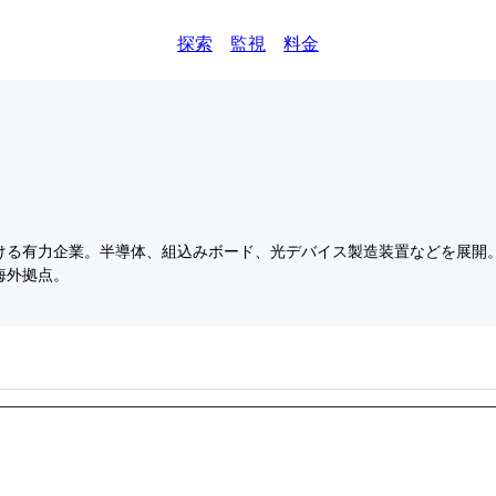
探索
監視
料金
ける有力企業。半導体、組込みボード、光デバイス製造装置などを展開。
海外拠点。