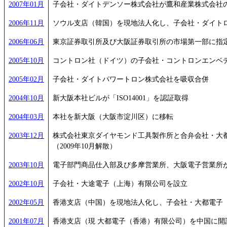
2007年01月
子会社・ダイトデンソー株式会社が鷹和産業株式会社
2006年11月
ソウル支店（韓国）を現地法人化し、子会社・ダイトロン（
2006年06月
東京証券取引所及び大阪証券取引所の市場第一部に指
2005年10月
コントロン社（ドイツ）の子会社・コントロンエンベデッ
2005年02月
子会社・ダイトパワートロン株式会社を吸収合併
2004年10月
新大阪本社ビルが「ISO14001」を認証取得
2004年03月
本社を新大阪（大阪市淀川区）に移転
2003年12月
株式会社東京ダイヤモンド工具製作所と合弁会社・大
（2009年10月解散）
2003年10月
電子部門商品仕入部及び多摩営業所、大阪電子営業所が「I
2002年10月
子会社・大途電子（上海）有限公司を設立
2002年05月
香港支店（中国）を現地法人化し、子会社・大都電子
2001年07月
香港支店（現 大都電子（香港）有限公司）を中国に開