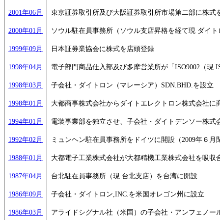
2001年06月
東京証券取引所及び大阪証券取引所市場第二部に株式
2000年01月
ソウル駐在員事務所（ソウル支店昇格を経て現 ダイトロン
1999年09月
日本証券業協会に株式を店頭登録
1998年04月
電子部門商品仕入部及び多摩営業所が「ISO9002（現 IS
1998年03月
子会社・ダイトロン（マレーシア）SDN.BHD.を設立
1998年01月
大都商事株式会社からダイトエレクトロン株式会社に
1994年01月
電装事業部を独立させ、子会社・ダイトデンソー株式
1992年02月
ミュンヘン駐在員事務所をドイツに開設（2009年６月
1988年01月
大都電子工業株式会社が大都精機工業株式会社を吸収
1987年04月
台北駐在員事務所（現 台北支店）を台湾に開設
1986年09月
子会社・ダイトロン,INC.を米国オレゴン州に設立
1986年03月
アライドシグナル社（米国）の子会社・アンフェノール