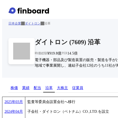
日本企業
ダイトロン
沿革
ダイトロン
(
7609
)
沿革
時価総額
¥919.8億
PER
14.5倍
電子機器・部品及び製造装置の販売・製造を手が
地域で事業展開し、連結子会社12社のうち11社が
株価
業績
配当
沿革
大株主
従業員
2025年03月
監査等委員会設置会社へ移行
2024年04月
子会社・ダイトロン（ベトナム）CO.,LTD.を設立