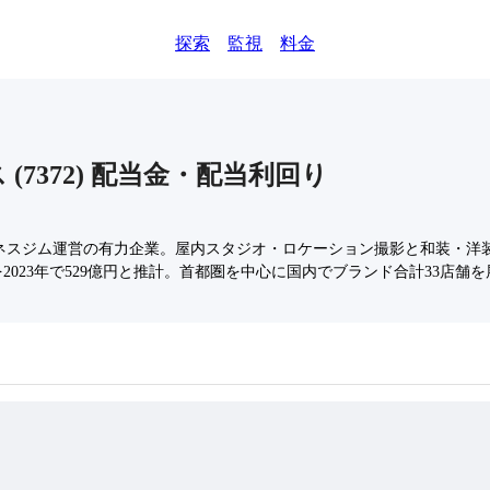
探索
監視
料金
ス
(
7372
)
配当金・配当利回り
スジム運営の有力企業。屋内スタジオ・ロケーション撮影と和装・洋装の
2023年で529億円と推計。首都圏を中心に国内でブランド合計33店舗