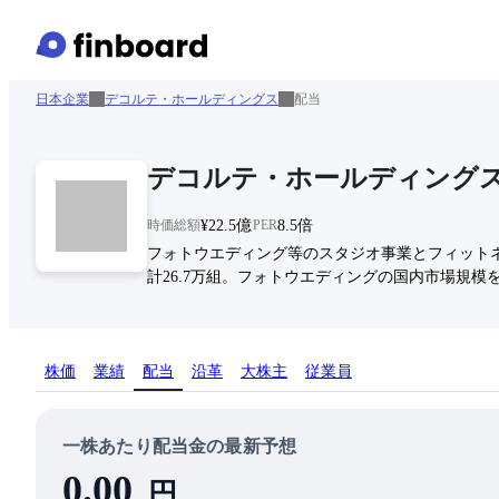
日本企業
デコルテ・ホールディングス
配当
デコルテ・ホールディング
時価総額
¥22.5億
PER
8.5倍
フォトウエディング等のスタジオ事業とフィットネ
計26.7万組。フォトウエディングの国内市場規模を
株価
業績
配当
沿革
大株主
従業員
一株あたり配当金の最新予想
0.00
円