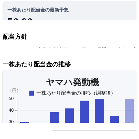
一株あたり配当金の最新予想
50.00
円
ヤマハ発動機の株を100株買うと、年間5,000円の配当金が貰
配当方針
える予想です。
2.7%
2025年からの中期経営計画では、業績の見通しや将来の成
配当利回り
48.5%
資を勘案しつつ、安定的かつ継続的な配当を株主還元方針
配当性向
一株あたり配当金の推移
る。キャッシュ・フローの規模に応じて機動的な株主還元
施し、中期経営計画期間累計で総還元性向40％以上を基本
とし、年2回配当を実施している。
オリジナルを見る
プレミアム会員にご登録
配当利回りの推移にアクセ