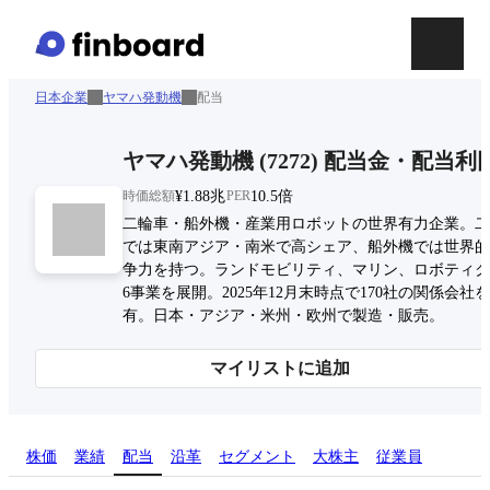
日本企業
ヤマハ発動機
配当
ヤマハ発動機
(
7272
)
配当金・配当利
時価総額
¥1.88兆
PER
10.5倍
二輪車・船外機・産業用ロボットの世界有力企業。二
では東南アジア・南米で高シェア、船外機では世界的
争力を持つ。ランドモビリティ、マリン、ロボティク
6事業を展開。2025年12月末時点で170社の関係会社
有。日本・アジア・米州・欧州で製造・販売。
マイリストに追加
株価
業績
配当
沿革
セグメント
大株主
従業員