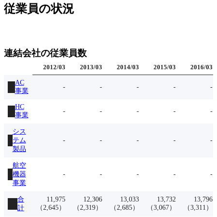
従業員の状況
連結会社の従業員数
2012
/
03
2013
/
03
2014
/
03
2015
/
03
2016
/
03
AC
-
-
-
-
-
事業
HC
-
-
-
-
-
事業
シス
テム
-
-
-
-
-
製品
航空
機器
-
-
-
-
-
事業
合
11,975
12,306
13,033
13,732
13,796
（
2,645
）
（
2,319
）
（
2,685
）
（
3,067
）
（
3,311
）
計