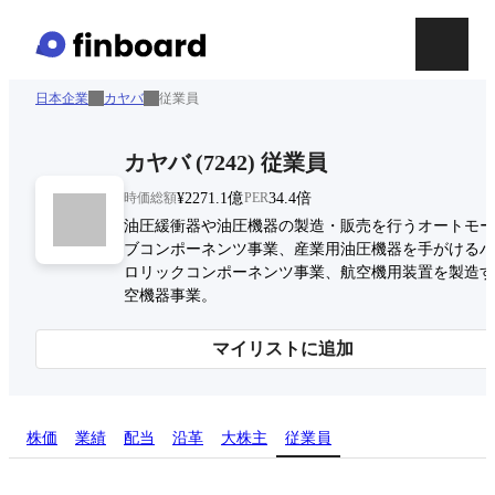
日本企業
カヤバ
従業員
カヤバ
(
7242
)
従業員
時価総額
¥2271.1億
PER
34.4倍
油圧緩衝器や油圧機器の製造・販売を行うオートモー
ブコンポーネンツ事業、産業用油圧機器を手がけるハ
ロリックコンポーネンツ事業、航空機用装置を製造す
空機器事業。
マイリストに追加
株価
業績
配当
沿革
大株主
従業員