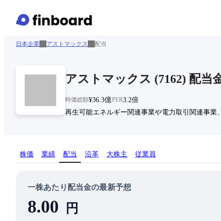
日本企業
アストマックス
配当
アストマックス
(
7162
)
配当
時価総額
¥36.3億
PER
3.2倍
再生可能エネルギー関連事業や電力取引関連事業
株価
業績
配当
沿革
大株主
従業員
一株あたり配当金の最新予想
8.00
円