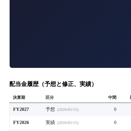
配当金履歴（予想と修正、実績）
決算期
区分
中間
FY2027
予想
0
(
2026/05/15
)
FY2026
実績
0
(
2026/05/15
)