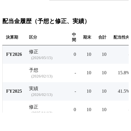
配当利回りの推移にアクセ
配当利回りの推移
有料プランをチェ
配当金履歴（予想と修正、実績）
中
決算期
区分
期末
合計
配当性向
間
修正
FY2026
0
10
10
-
(
2026/05/15
)
予想
-
10
10
15.8%
(
2026/02/13
)
実績
FY2025
-
10
10
41.5%
(
2026/02/13
)
修正
0
10
10
-
(
2025/11/13
)
修正
0
10
9
-