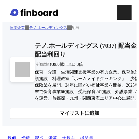
日本企業
テノ.ホールディングス
配当
テノ.ホールディングス
(
7037
)
配当金
配当利回り
時価総額
¥39.8億
PER
13.3倍
保育・介護・生活関連支援事業の有力企業。保育施設
護施設、料理教室「ホームメイドクッキング」、少額
保険業を展開。24年に障がい福祉事業を開始。2025年
末で保育事業66施設、受託保育241施設、介護事業27
を運営。首都圏・九州・関西東海エリア中心に展開。
マイリストに追加
株価
業績
配当
沿革
大株主
従業員