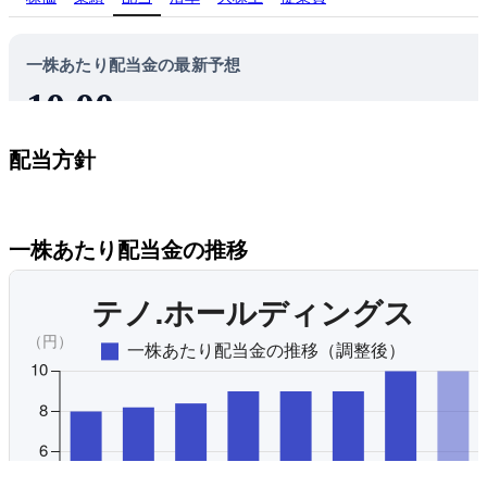
一株あたり配当金の最新予想
10.00
円
テノ.ホールディングスの株を100株買うと、年間1,000円の配
配当方針
当金が貰える予想です。
1.2%
配当利回り
必要な内部留保を確保しつつ安定的な配当を継続して実施
15.8%
ことを基本方針とする。配当は期末配当の年１回を基本的
配当性向
一株あたり配当金の推移
針としている。内部留保資金は新規施設開設の建築資金等
拡大に必要な投資に充当し、企業価値向上に努める。
オリジナルを見る
プレミアム会員にご登録