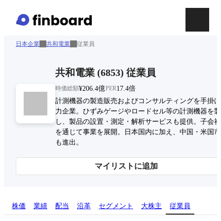
日本企業
共和電業
従業員
共和電業
(
6853
)
従業員
時価総額
¥206.4億
PER
17.4倍
計測機器の製造販売およびコンサルティングを手掛け
力企業。ひずみゲージやロードセル等の計測機器を製
し、製品の設置・測定・解析サービスも提供。子会社
を通じて事業を展開。日本国内に加え、中国・米国市
も進出。
マイリストに追加
株価
業績
配当
沿革
セグメント
大株主
従業員