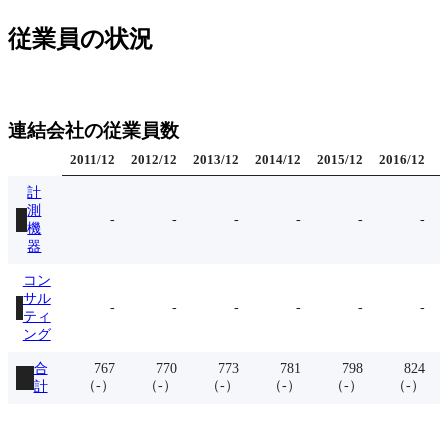
従業員の状況
連結会社の従業員数
2011
/
12
2012
/
12
2013
/
12
2014
/
12
2015
/
12
2016
/
12
2
計
測
-
-
-
-
-
-
機
器
コン
サル
-
-
-
-
-
-
ティ
ング
合
767
770
773
781
798
824
（
-
）
（
-
）
（
-
）
（
-
）
（
-
）
（
-
）
計