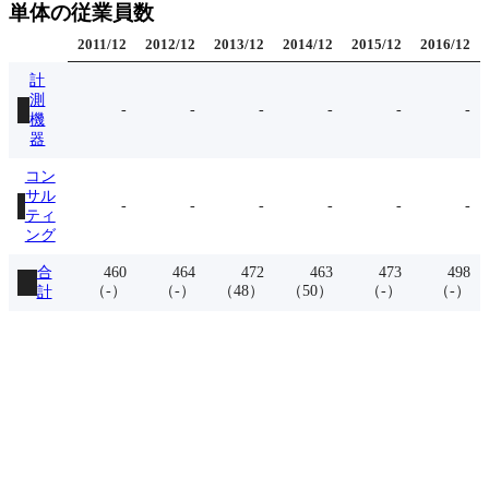
単体の従業員数
2011
/
12
2012
/
12
2013
/
12
2014
/
12
2015
/
12
2016
/
12
計
測
-
-
-
-
-
-
機
器
コン
サル
-
-
-
-
-
-
ティ
ング
合
460
464
472
463
473
498
（
-
）
（
-
）
（
48
）
（
50
）
（
-
）
（
-
）
計