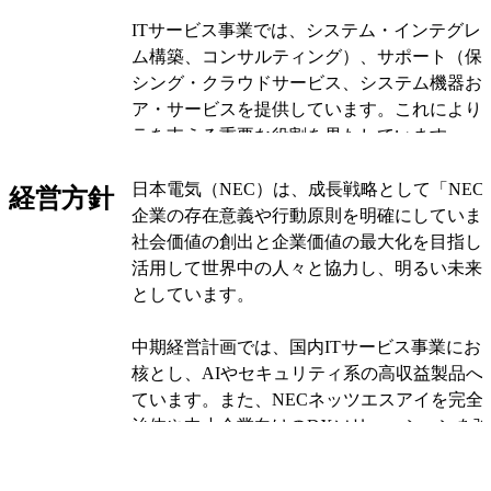
ITサービス事業では、システム・インテグレ
ム構築、コンサルティング）、サポート（保
シング・クラウドサービス、システム機器お
ア・サービスを提供しています。これにより、
ラを支える重要な役割を果たしています。
社会インフラ事業では、ネットワークインフ
日本電気（NEC）は、成長戦略として「NEC 
経営方針
ーク、携帯電話基地局、光伝送システム、海
企業の存在意義や行動原則を明確にしていま
信事業者向けソフトウェア・サービス（OSS・
社会価値の創出と企業価値の最大化を目指し
ています。また、エアロスペース・ナショナ
活用して世界中の人々と協力し、明るい未来
域におけるシステム機器やシステム・インテ
としています。
ポートも行っています。
中期経営計画では、国内ITサービス事業においてBl
さらに、NECは「その他」の事業として、シ
核とし、AIやセキュリティ系の高収益製品へ
発・製造・販売を行っています。これにより
ています。また、NECネッツエスアイを完全
技術提供を実現しています。NECグループは
治体や中小企業向けのDXソリューションを
の子会社を持ち、グローバルな事業展開を行
これにより、事業効率化と競争力の向上を図