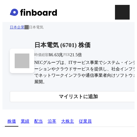
日本企業
日本電気
日本電気
(
6701
)
株価
時価総額
¥6.63兆
PER
21.5倍
NECグループは、ITサービス事業でシステム・イン
ーションやクラウドサービスを提供し、社会インフラ
でネットワークインフラや通信事業者向けソフトウェ
展開。
マイリストに追加
株価
業績
配当
沿革
大株主
従業員