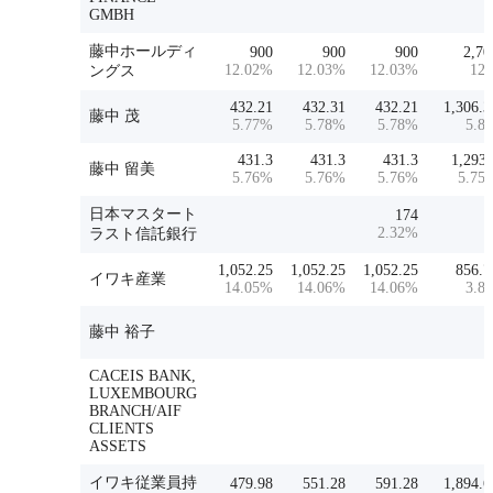
GMBH
藤中ホールディ
900
900
900
2,70
12.02
%
12.03
%
12.03
%
12
ングス
432.21
432.31
432.21
1,306.3
藤中 茂
5.77
%
5.78
%
5.78
%
5.8
431.3
431.3
431.3
1,293.
藤中 留美
5.76
%
5.76
%
5.76
%
5.75
日本マスタート
174
2.32
%
ラスト信託銀行
1,052.25
1,052.25
1,052.25
856.7
イワキ産業
14.05
%
14.06
%
14.06
%
3.8
藤中 裕子
CACEIS BANK,
LUXEMBOURG
BRANCH/AIF
CLIENTS
ASSETS
イワキ従業員持
479.98
551.28
591.28
1,894.6