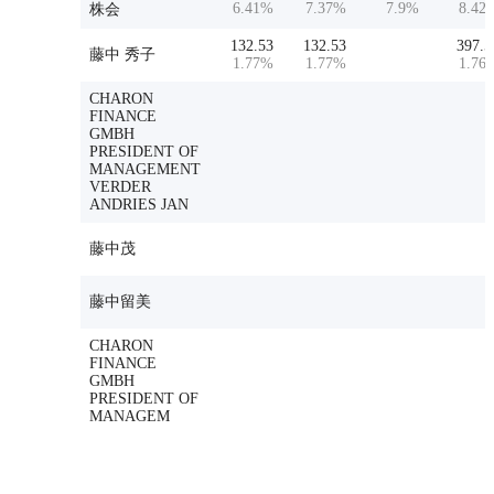
6.41
%
7.37
%
7.9
%
8.42
株会
132.53
132.53
397.5
藤中 秀子
1.77
%
1.77
%
1.76
CHARON
FINANCE
GMBH
PRESIDENT OF
MANAGEMENT
VERDER
ANDRIES JAN
藤中茂
藤中留美
CHARON
FINANCE
GMBH
PRESIDENT OF
MANAGEM
ENT VERDER
ANDRIES JAN