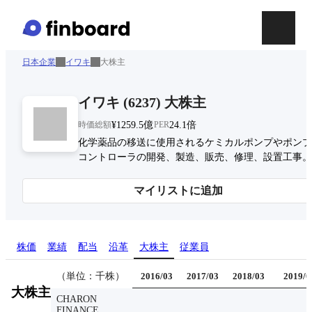
日本企業
イワキ
大株主
イワキ
(
6237
)
大株主
時価総額
¥1259.5億
PER
24.1倍
化学薬品の移送に使用されるケミカルポンプやポンプ
コントローラの開発、製造、販売、修理、設置工事。
マイリストに追加
株価
業績
配当
沿革
大株主
従業員
（単位：千株）
2016/03
2017/03
2018/03
2019/0
大株主
CHARON
FINANCE