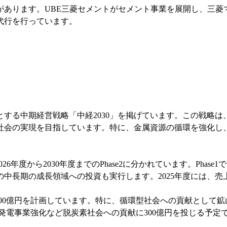
があります。UBE三菱セメントがセメント事業を展開し、三菱
代行を行っています。
対象とする中期経営戦略「中経2030」を掲げています。この戦
社会の実現を目指しています。特に、金属資源の循環を強化し
1と、2026年度から2030年度までのPhase2に分かれています。
長期の成長領域への投資も実行します。2025年度には、売上高1
,600億円を計画しています。特に、循環型社会への貢献として鉱
熱発電事業強化など脱炭素社会への貢献に300億円を投じる予定