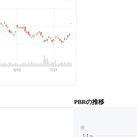
だくと、
PBRの推移
ます。