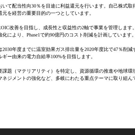
間において配当性向30％を目途に利益還元を行います。自己株
還元を経営の重要目的の一つとしています。
OIC改善を目指し、成長性と収益性の2軸で事業を管理しま
により、Phase1で約90億円のコスト削減を計画しています
030年度までに温室効果ガス排出量を2020年度比で47％削減
ルギー由来の電力自給率100%を目指します。
要課題（マテリアリティ）を特定し、資源循環の推進や地球環
マネジメントの強化など、多岐にわたる重点テーマに取り組ん