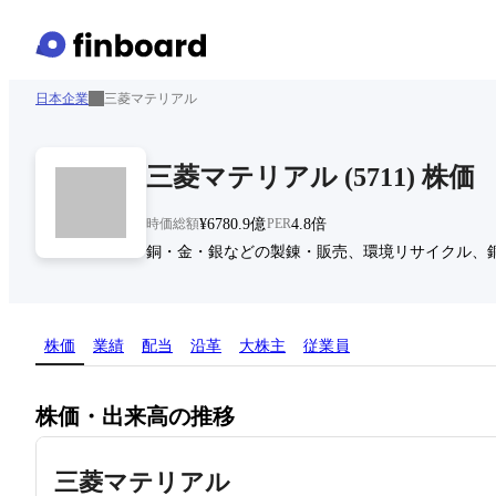
日本企業
三菱マテリアル
三菱マテリアル
(
5711
)
株価
時価総額
¥6780.9億
PER
4.8倍
銅・金・銀などの製錬・販売、環境リサイクル、
株価
業績
配当
沿革
大株主
従業員
株価・出来高の推移