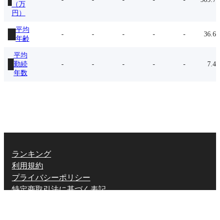
（万
円）
平均
-
-
-
-
-
36.6
年齢
平均
勤続
-
-
-
-
-
7.4
年数
ランキング
利用規約
プライバシーポリシー
特定商取引法に基づく表記
X (twitter.com)
English