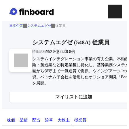
日本企業
システムエグゼ
従業員
システムエグゼ
(
548A
)
従業員
時価総額
¥52.8億
PER
8.8倍
システムインテグレーション事業の有力企業。不動産
険・製造業など特定業種に特化し、基幹業務システム
画から保守まで一気通貫で提供。ウイングアーク1st
資。ベトナム子会社を活用したオフショア開発「BotD
を展開。
マイリストに追加
株価
業績
配当
沿革
大株主
従業員