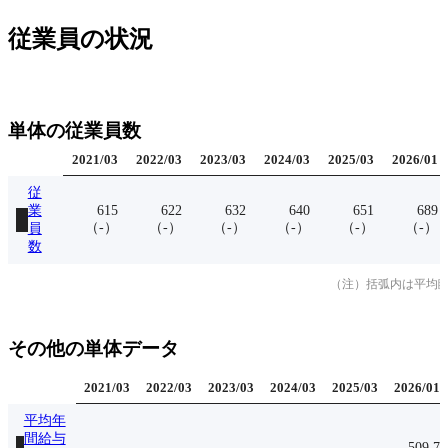
従業員の状況
単体の従業員数
2021
/
03
2022
/
03
2023
/
03
2024
/
03
2025
/
03
2026
/
01
従
業
615
622
632
640
651
689
（
-
）
（
-
）
（
-
）
（
-
）
（
-
）
（
-
）
員
数
（注）括弧内は平均
その他の単体データ
2021
/
03
2022
/
03
2023
/
03
2024
/
03
2025
/
03
2026
/
01
平均年
間給与
-
-
-
-
-
509.7