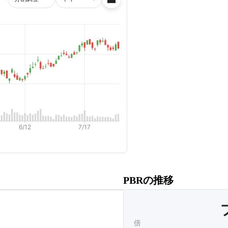
だくと、
PBRの推移
ます。