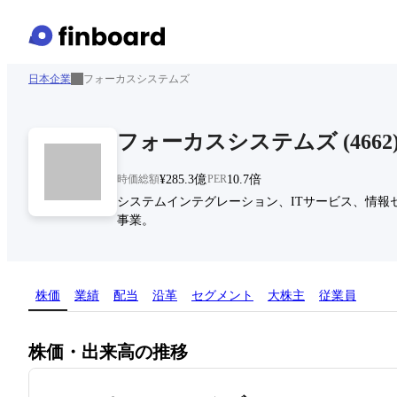
日本企業
フォーカスシステムズ
フォーカスシステムズ
(
4662
時価総額
¥285.3億
PER
10.7倍
システムインテグレーション、ITサービス、情
事業。
株価
業績
配当
沿革
セグメント
大株主
従業員
株価・出来高の推移