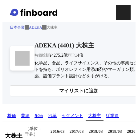
日本企業
ADEKA
大株主
ADEKA
(
4401
)
大株主
時価総額
¥4275.2億
PER
14倍
化学品、食品、ライフサイエンス、その他の事業セグ
トを持ち、ポリオレフィン用添加剤やマーガリン類、
薬、設備プラント設計などを手がける。
マイリストに追加
株価
業績
配当
沿革
セグメント
大株主
従業員
（単位：
2016/03
2017/03
2018/03
2019/03
2020/
千株）
大株主