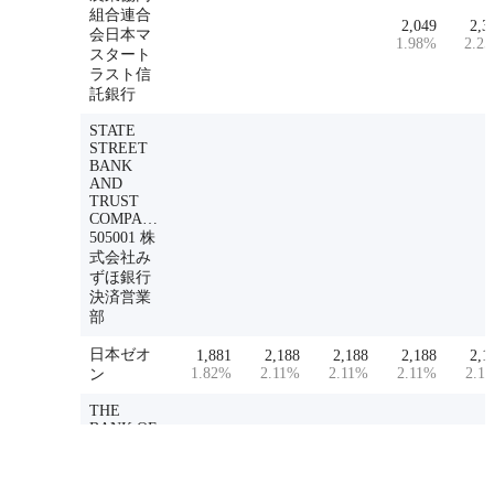
組合連合
2,049
2,3
会日本マ
1.98
%
2.25
スタート
ラスト信
託銀行
STATE
STREET
BANK
AND
TRUST
COMPANY
505001 株
式会社み
ずほ銀行
決済営業
部
日本ゼオ
1,881
2,188
2,188
2,188
2,1
1.82
%
2.11
%
2.11
%
2.11
%
2.11
ン
THE
BANK OF
NEW
YORK
MELLON