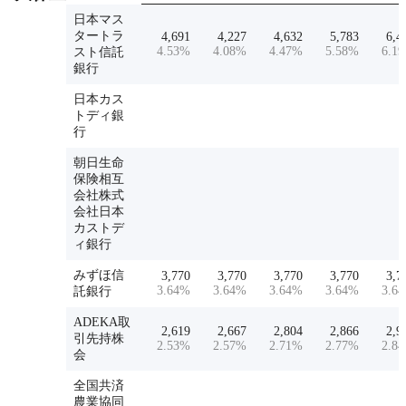
日本マス
タートラ
4,691
4,227
4,632
5,783
6,4
4.53
%
4.08
%
4.47
%
5.58
%
6.19
スト信託
銀行
日本カス
トディ銀
行
朝日生命
保険相互
会社株式
会社日本
カストデ
ィ銀行
みずほ信
3,770
3,770
3,770
3,770
3,7
3.64
%
3.64
%
3.64
%
3.64
%
3.64
託銀行
ADEKA取
2,619
2,667
2,804
2,866
2,9
引先持株
2.53
%
2.57
%
2.71
%
2.77
%
2.84
会
全国共済
農業協同