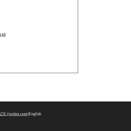
改組
記
X (twitter.com)
English