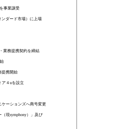
」を事業譲受
タンダード市場）に上場
本・業務提携契約を締結
始
務提携開始
ィア４uを設立
ニケーションズへ商号変更
symphony）」及び