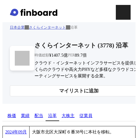
日本企業
さくらインターネット
沿革
さくらインターネット
(
3778
)
沿革
時価総額
¥1407.5億
PER
89.7倍
クラウド・インターネットインフラサービスを提供し
くらのクラウドや高火力PHYなど多様なクラウドコ
ーティングサービスを展開する企業。
マイリストに追加
株価
業績
配当
沿革
大株主
従業員
2024年09月
大阪市北区大深町６番38号に本社を移転。