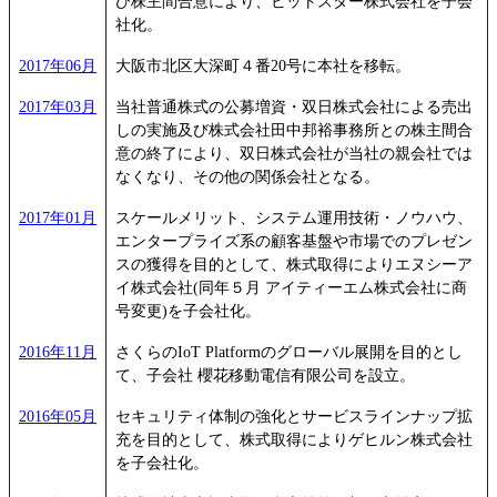
び株主間合意により、ビットスター株式会社を子会
社化。
2017年06月
大阪市北区大深町４番20号に本社を移転。
2017年03月
当社普通株式の公募増資・双日株式会社による売出
しの実施及び株式会社田中邦裕事務所との株主間合
意の終了により、双日株式会社が当社の親会社では
なくなり、その他の関係会社となる。
2017年01月
スケールメリット、システム運用技術・ノウハウ、
エンタープライズ系の顧客基盤や市場でのプレゼン
スの獲得を目的として、株式取得によりエヌシーア
イ株式会社(同年５月 アイティーエム株式会社に商
号変更)を子会社化。
2016年11月
さくらのIoT Platformのグローバル展開を目的とし
て、子会社 櫻花移動電信有限公司を設立。
2016年05月
セキュリティ体制の強化とサービスラインナップ拡
充を目的として、株式取得によりゲヒルン株式会社
を子会社化。