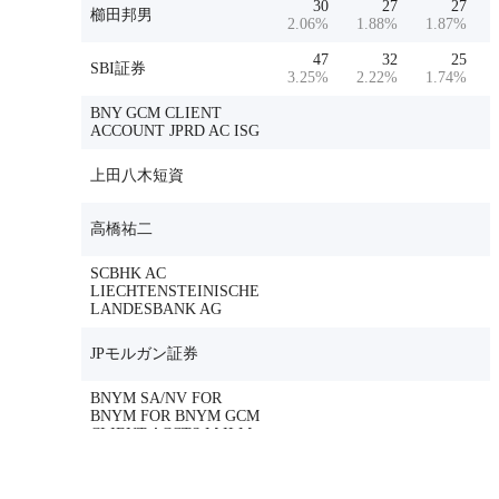
30
27
27
櫛田邦男
2.06
%
1.88
%
1.87
%
47
32
25
SBI証券
3.25
%
2.22
%
1.74
%
BNY GCM CLIENT
ACCOUNT JPRD AC ISG
上田八木短資
高橋祐二
SCBHK AC
LIECHTENSTEINISCHE
LANDESBANK AG
JPモルガン証券
BNYM SA/NV FOR
BNYM FOR BNYM GCM
CLIENT ACCTS M ILM
FE
JP JPMSE LUX RE UBS