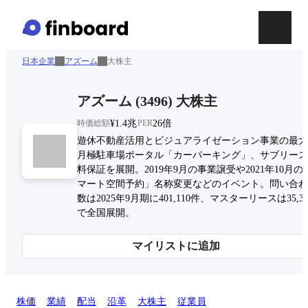
日本企業
アズーム
大株主
アズーム
(
3496
)
大株主
時価総額
¥1.4兆
PER
26倍
遊休不動産活用とビジュアライゼーション事業の最大
月極駐車場ポータル「カーパーキング」、サブリース
料保証を展開。2019年9月の事業譲受や2021年10月の
マート空間予約」名称変更などのイベント。問い合わ
数は2025年9月期に401,110件、マスターリースは35,3
で全国展開。
マイリストに追加
株価
業績
配当
沿革
大株主
従業員