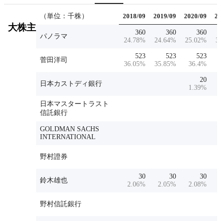
（単位：千株）
2018/09
2019/09
2020/09
2
大株主
360
360
360
パノラマ
24.78
%
24.64
%
25.02
%
3
523
523
523
菅田洋司
36.05
%
35.85
%
36.4
%
20
日本カストディ銀行
1.39
%
日本マスタートラスト
信託銀行
GOLDMAN SACHS
INTERNATIONAL
野村證券
30
30
30
鈴木雄也
2.06
%
2.05
%
2.08
%
野村信託銀行