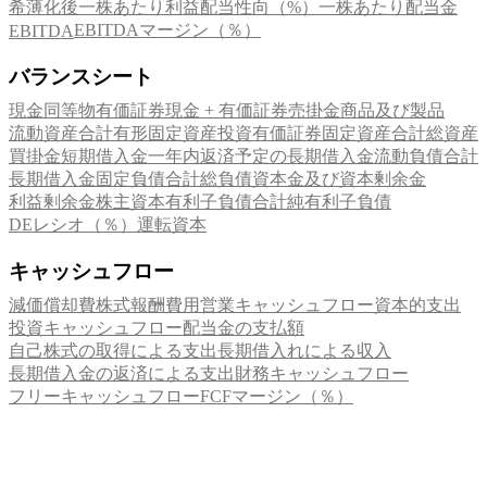
希薄化後一株あたり利益
配当性向（%）
一株あたり配当金
EBITDAマージン（％）
EBITDA
バランスシート
現金同等物
有価証券
現金 + 有価証券
売掛金
商品及び製品
流動資産合計
有形固定資産
投資有価証券
固定資産合計
総資産
買掛金
短期借入金
一年内返済予定の長期借入金
流動負債合計
長期借入金
固定負債合計
総負債
資本金及び資本剰余金
利益剰余金
株主資本
有利子負債合計
純有利子負債
DEレシオ（％）
運転資本
キャッシュフロー
減価償却費
株式報酬費用
営業キャッシュフロー
資本的支出
投資キャッシュフロー
配当金の支払額
自己株式の取得による支出
長期借入れによる収入
長期借入金の返済による支出
財務キャッシュフロー
フリーキャッシュフロー
FCFマージン（％）