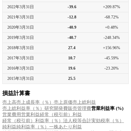
2022年
3月31日
-39.6
+209.87%
2021年
3月31日
-12.8
-68.72%
2020年
3月31日
-40.9
+0.48%
2019年
3月31日
-40.7
-248.34%
2018年
3月31日
27.4
+156.96%
2017年
3月31日
10.7
-45.59%
2016年
3月31日
19.6
-23.20%
2015年
3月31日
25.5
損益計算書
売上高
売上成長率（％）
売上原価
売上総利益
売上総利益率（％）
研究開発費
販売管理費
営業利益率 (%)
営業費用
営業利益
経常（税引前）利益
経常（税引前）利益率（％）
法人税等合計
実効税率（％）
純利益
純利益率（％）
一株あたり利益