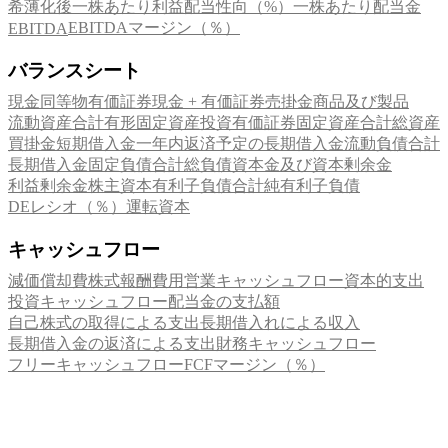
希薄化後一株あたり利益
配当性向（%）
一株あたり配当金
EBITDAマージン（％）
EBITDA
バランスシート
現金同等物
有価証券
現金 + 有価証券
売掛金
商品及び製品
流動資産合計
有形固定資産
投資有価証券
固定資産合計
総資産
買掛金
短期借入金
一年内返済予定の長期借入金
流動負債合計
長期借入金
固定負債合計
総負債
資本金及び資本剰余金
利益剰余金
株主資本
有利子負債合計
純有利子負債
DEレシオ（％）
運転資本
キャッシュフロー
減価償却費
株式報酬費用
営業キャッシュフロー
資本的支出
投資キャッシュフロー
配当金の支払額
自己株式の取得による支出
長期借入れによる収入
長期借入金の返済による支出
財務キャッシュフロー
フリーキャッシュフロー
FCFマージン（％）