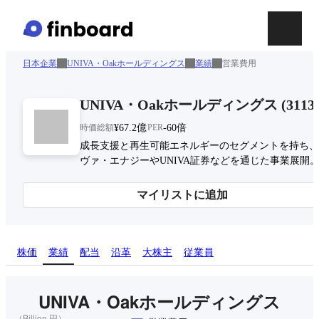
日本企業
UNIVA・Oakホールディングス
業績
営業費用
UNIVA・Oakホールディングス
(
3113
時価総額
¥67.2億
PER
-60倍
成長支援と再生可能エネルギーのセグメントを持ち、
ヴァ・エナジーやUNIVA証券などを通じた事業展開
マイリストに追加
株価
業績
配当
沿革
大株主
従業員