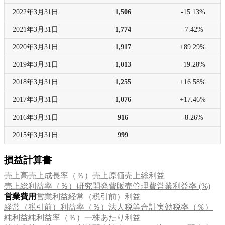
2022年
3月31日
1,506
-15.13%
2021年
3月31日
1,774
-7.42%
2020年
3月31日
1,917
+89.29%
2019年
3月31日
1,013
-19.28%
2018年
3月31日
1,255
+16.58%
2017年
3月31日
1,076
+17.46%
2016年
3月31日
916
-8.26%
2015年
3月31日
999
損益計算書
売上高
売上成長率（％）
売上原価
売上総利益
売上総利益率（％）
研究開発費
販売管理費
営業利益率 (%)
営業費用
営業利益
経常（税引前）利益
経常（税引前）利益率（％）
法人税等合計
実効税率（％）
純利益
純利益率（％）
一株あたり利益