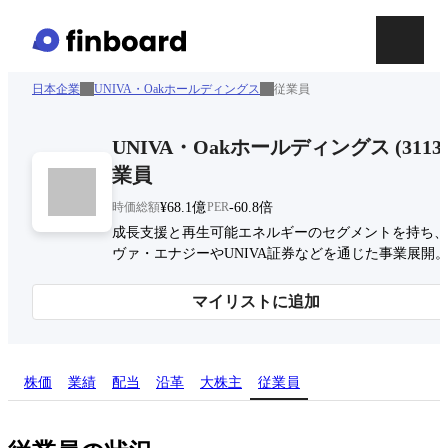
日本企業
UNIVA・Oakホールディングス
従業員
UNIVA・Oakホールディングス
(
3113
業員
時価総額
¥68.1億
PER
-60.8倍
成長支援と再生可能エネルギーのセグメントを持ち、
ヴァ・エナジーやUNIVA証券などを通じた事業展開
マイリストに追加
株価
業績
配当
沿革
大株主
従業員