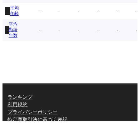
平均
-
-
-
-
-
-
年齢
平均
勤続
-
-
-
-
-
-
年数
ランキング
利用規約
プライバシーポリシー
特定商取引法に基づく表記
X (twitter.com)
English