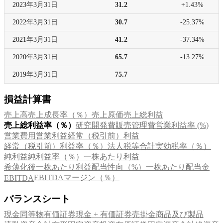
2023年
3月31日
31.2
+1.43%
2022年
3月31日
30.7
-25.37%
2021年
3月31日
41.2
-37.34%
2020年
3月31日
65.7
-13.27%
2019年
3月31日
75.7
損益計算書
売上高
売上成長率（％）
売上原価
売上総利益
売上総利益率（％）
研究開発費
販売管理費
営業利益率 (%)
営業費用
営業利益
経常（税引前）利益
経常（税引前）利益率（％）
法人税等合計
実効税率（％）
純利益
純利益率（％）
一株あたり利益
希薄化後一株あたり利益
配当性向（%）
一株あたり配当金
EBITDAマージン（％）
EBITDA
バランスシート
現金同等物
有価証券
現金 + 有価証券
売掛金
商品及び製品