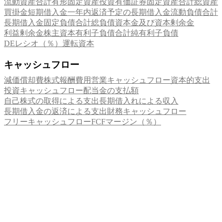
流動資産合計
有形固定資産
投資有価証券
固定資産合計
総資産
買掛金
短期借入金
一年内返済予定の長期借入金
流動負債合計
長期借入金
固定負債合計
総負債
資本金及び資本剰余金
利益剰余金
株主資本
有利子負債合計
純有利子負債
DEレシオ（％）
運転資本
キャッシュフロー
減価償却費
株式報酬費用
営業キャッシュフロー
資本的支出
投資キャッシュフロー
配当金の支払額
自己株式の取得による支出
長期借入れによる収入
長期借入金の返済による支出
財務キャッシュフロー
フリーキャッシュフロー
FCFマージン（％）