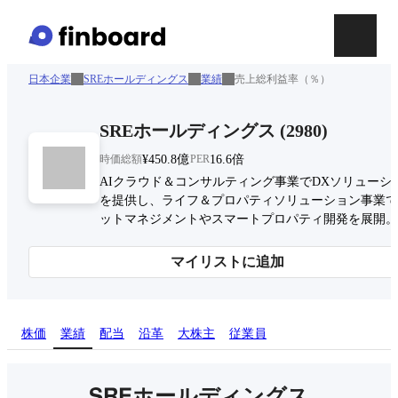
日本企業
SREホールディングス
業績
売上総利益率（％）
SREホールディングス
(
2980
)
時価総額
¥450.8億
PER
16.6倍
AIクラウド＆コンサルティング事業でDXソリューシ
を提供し、ライフ＆プロパティソリューション事業で
ットマネジメントやスマートプロパティ開発を展開。
マイリストに追加
株価
業績
配当
沿革
大株主
従業員