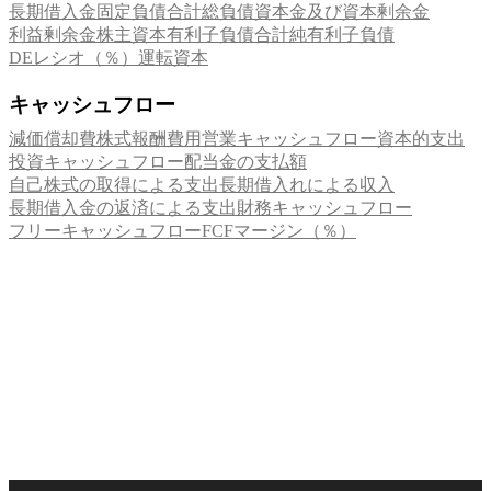
長期借入金
固定負債合計
総負債
資本金及び資本剰余金
利益剰余金
株主資本
有利子負債合計
純有利子負債
DEレシオ（％）
運転資本
キャッシュフロー
減価償却費
株式報酬費用
営業キャッシュフロー
資本的支出
投資キャッシュフロー
配当金の支払額
自己株式の取得による支出
長期借入れによる収入
長期借入金の返済による支出
財務キャッシュフロー
フリーキャッシュフロー
FCFマージン（％）