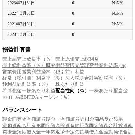
2023年
3月31日
0
NaN%
2022年
3月31日
0
NaN%
2021年
3月31日
0
NaN%
2020年
3月31日
0
損益計算書
売上高
売上成長率（％）
売上原価
売上総利益
売上総利益率（％）
研究開発費
販売管理費
営業利益率 (%)
営業費用
営業利益
経常（税引前）利益
経常（税引前）利益率（％）
法人税等合計
実効税率（％）
純利益
純利益率（％）
一株あたり利益
希薄化後一株あたり利益
配当性向（%）
一株あたり配当金
EBITDAマージン（％）
EBITDA
バランスシート
現金同等物
有価証券
現金 + 有価証券
売掛金
商品及び製品
流動資産合計
有形固定資産
投資有価証券
固定資産合計
総資産
買掛金
短期借入金
一年内返済予定の長期借入金
流動負債合計