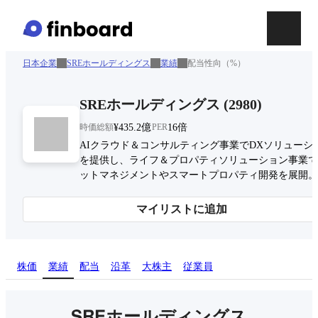
日本企業
SREホールディングス
業績
配当性向（%）
SREホールディングス
(
2980
)
時価総額
¥435.2億
PER
16倍
AIクラウド＆コンサルティング事業でDXソリューシ
を提供し、ライフ＆プロパティソリューション事業で
ットマネジメントやスマートプロパティ開発を展開。
マイリストに追加
株価
業績
配当
沿革
大株主
従業員