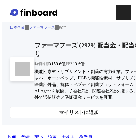
日本企業
ファーマフーズ
配当
ファーマフーズ
(
2929
)
配当金・配当
り
時価総額
¥159.6億
PER
10.6倍
機能性素材・サプリメント・創薬の有力企業。ファー
ャバ、ボーンペップ、HGPの機能性素材、サプリメ
医薬部外品、抗体・ペプチド創薬プラットフォーム
ALAgeneを展開。子会社7社、関連会社2社を擁する
外で通信販売と受託研究サービスを展開。
マイリストに追加
株価
業績
配当
沿革
大株主
従業員