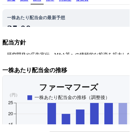
一株あたり配当金の最新予想
25.00
円
ファーマフーズの株を100株買うと、年間2,500円の配当金が
配当方針
貰える予想です。
4.5%
研究開発や広告宣伝、M&A等への積極的な投資を拡大しな
配当利回り
72.2%
ら、安定した配当等を充実していくことを基本方針とする
配当性向
己株式取得を含む総還元性向20％を株主還元策の目安とし
一株あたり配当金の推移
２回の配当を基本方針とする。内部留保資金は研究開発、
開発、マーケティング及びM&Aに対する積極的な投資に活
する。
オリジナルを見る
プレミアム会員にご登録