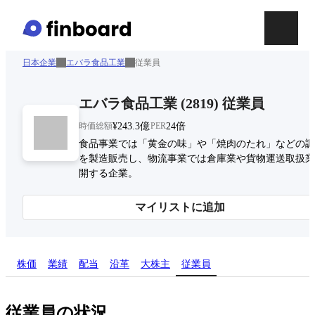
日本企業
エバラ食品工業
従業員
エバラ食品工業
(
2819
)
従業員
時価総額
¥243.3億
PER
24倍
食品事業では「黄金の味」や「焼肉のたれ」などの調
を製造販売し、物流事業では倉庫業や貨物運送取扱業
開する企業。
マイリストに追加
株価
業績
配当
沿革
大株主
従業員
従業員の状況