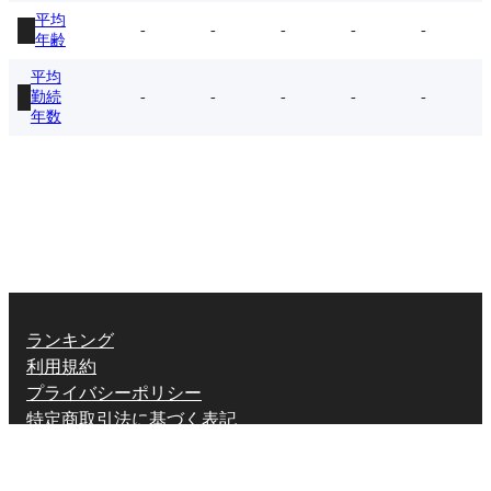
平均
-
-
-
-
-
年齢
平均
勤続
-
-
-
-
-
年数
ランキング
利用規約
プライバシーポリシー
特定商取引法に基づく表記
X (twitter.com)
English