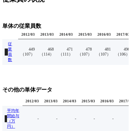
単体の従業員数
2012
/
03
2013
/
03
2014
/
03
2015
/
03
2016
/
03
2017
/
03
従
業
449
468
471
478
481
496
（
107
）
（
114
）
（
111
）
（
107
）
（
107
）
（
106
）
員
数
その他の単体データ
2012
/
03
2013
/
03
2014
/
03
2015
/
03
2016
/
03
2017
/
0
平均年
間給与
-
-
-
-
-
（万
円）