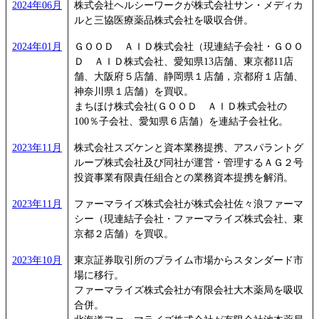
2024年06月
株式会社ヘルシーワークが株式会社サン・メディカ
ルと三協医療薬品株式会社を吸収合併。
2024年01月
ＧＯＯＤ ＡＩＤ株式会社（現連結子会社・ＧＯＯ
Ｄ ＡＩＤ株式会社、愛知県13店舗、東京都11店
舗、大阪府５店舗、静岡県１店舗，京都府１店舗、
神奈川県１店舗）を買収。
まちほけ株式会社(ＧＯＯＤ ＡＩＤ株式会社の
100％子会社、愛知県６店舗）を連結子会社化。
2023年11月
株式会社スズケンと資本業務提携、アスパラントグ
ループ株式会社及び同社が運営・管理するＡＧ２号
投資事業有限責任組合との業務資本提携を解消。
2023年11月
ファーマライズ株式会社が株式会社佐々浪ファーマ
シー（現連結子会社・ファーマライズ株式会社、東
京都２店舗）を買収。
2023年10月
東京証券取引所のプライム市場からスタンダード市
場に移行。
ファーマライズ株式会社が有限会社大木薬局を吸収
合併。