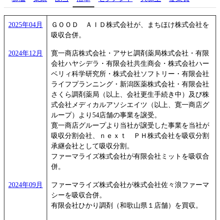
2025年04月
ＧＯＯＤ ＡＩＤ株式会社が、まちほけ株式会社を
吸収合併。
2024年12月
寛一商店株式会社・アサヒ調剤薬局株式会社・有限
会社ハヤシデラ・有限会社共生商会・株式会社ハー
ベリィ科学研究所・株式会社ソフトリー・有限会社
ライフプランニング・新潟医薬株式会社・有限会社
さくら調剤薬局（以上、会社更生手続き中）及び株
式会社メディカルアソシエイツ（以上、寛一商店グ
ループ）より54店舗の事業を譲受。
寛一商店グループより当社が譲受した事業を当社が
吸収分割会社、ｎｅｘｔ ＰＨ株式会社を吸収分割
承継会社として吸収分割。
ファーマライズ株式会社が有限会社ミットを吸収合
併。
2024年09月
ファーマライズ株式会社が株式会社佐々浪ファーマ
シーを吸収合併。
有限会社ひかり調剤（和歌山県１店舗）を買収。