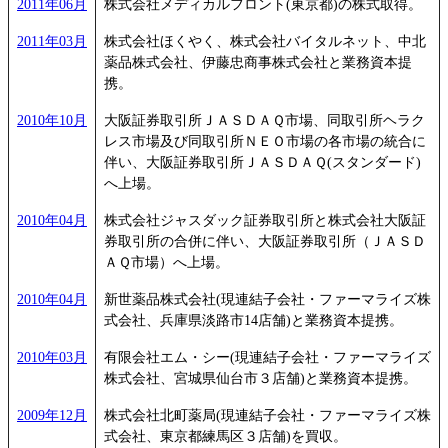
2011年06月
株式会社メディカルフロント(東京都)の株式取得。
2011年03月
株式会社ほくやく、株式会社バイタルネット、中北
薬品株式会社、伊藤忠商事株式会社と業務資本提
携。
2010年10月
大阪証券取引所ＪＡＳＤＡＱ市場、同取引所ヘラク
レス市場及び同取引所ＮＥＯ市場の各市場の統合に
伴い、大阪証券取引所ＪＡＳＤＡＱ(スタンダード)
へ上場。
2010年04月
株式会社ジャスダック証券取引所と株式会社大阪証
券取引所の合併に伴い、大阪証券取引所（ＪＡＳＤ
ＡＱ市場）へ上場。
2010年04月
新世薬品株式会社(現連結子会社・ファーマライズ株
式会社、兵庫県淡路市14店舗)と業務資本提携。
2010年03月
有限会社エム・シー(現連結子会社・ファーマライズ
株式会社、宮城県仙台市３店舗)と業務資本提携。
2009年12月
株式会社北町薬局(現連結子会社・ファーマライズ株
式会社、東京都練馬区３店舗)を買収。