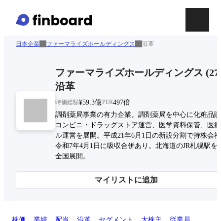
日本企業
ファーマライズホールディングス
沿革
ファーマライズホールディングス
(
27
沿革
時価総額
¥59.3億
PER
497倍
調剤薬局事業の有力企業。調剤薬局を中心に化粧品販
コンビニ・ドラッグストア運営、医学資料保管、医療
ル運営を展開。平成21年6月1日の新設分割で持株会
令和7年4月1日に吸収合併あり。北海道のJR札幌駅を
全国展開。
マイリストに追加
株価
業績
配当
沿革
セグメント
大株主
従業員