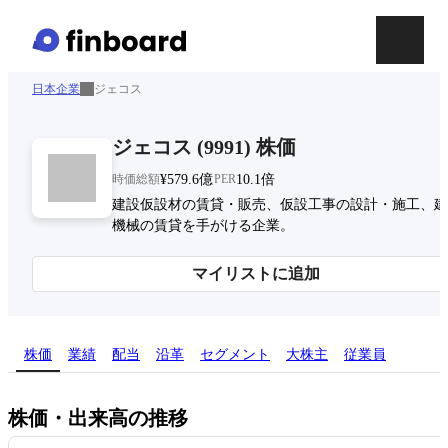
日本企業
ジェコス
ジェコス
(
9991
)
株価
時価総額
¥579.6億
PER
10.1倍
建設仮設材の賃貸・販売、仮設工事の設計・施工、建
機械の賃貸を手がける企業。
マイリストに追加
株価
業績
配当
沿革
セグメント
大株主
従業員
株価・出来高の推移