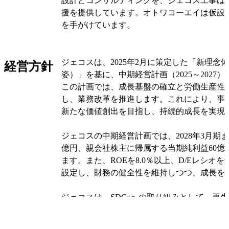
設計とコンサルティングを、ジェコス工事は
援を提供しています。オトワコーエイは仮設
を手がけています。
また、トラック・エンド・メンテナンス・サ
材の運送を担当し、GECOSS VIETNAMは
ジェコスは、2025年2月に策定した「新理念
経営方針
賃貸・販売を行っています。協友リースは鋼
姿）」を基に、中期経営計画（2025～2027
本建材リースは仮設材の賃貸を行っています
この計画では、成長基盤の確立と労働生産性
し、業務改革を推進します。これにより、事
建設機械事業では、レンタルシステムが建設
新たな価値創出を目指し、持続的成長を実現
い、重仮設事業とのシナジー効果を追求して
はJFEグループの一員として、鉄鋼製品を調
ジェコスの中期経営計画では、2028年3月期ま
拡大に努めています。
億円、親会社株主に帰属する当期純利益60億
ます。また、ROEを8.0％以上、D/Eレシオを
ジェコスは、みずほリースとアライアンスを
設定し、財務の健全性を維持しつつ、成長を
ハウを共有し、企業価値の最大化を目指して
り、競争力を高め、業界内での差別化を図っ
ジェコスは、SDGsへの取り組みとして、再
やゼロカーボン投資を推進し、持続可能な社
ています。また、ASEAN地域での活動を通
オリジナルを見る