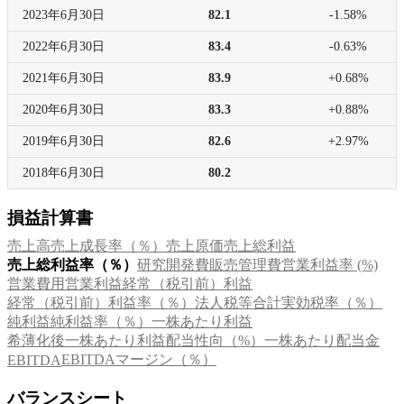
2023年
6月30日
82.1
-1.58%
2022年
6月30日
83.4
-0.63%
2021年
6月30日
83.9
+0.68%
2020年
6月30日
83.3
+0.88%
2019年
6月30日
82.6
+2.97%
2018年
6月30日
80.2
損益計算書
売上高
売上成長率（％）
売上原価
売上総利益
売上総利益率（％）
研究開発費
販売管理費
営業利益率 (%)
営業費用
営業利益
経常（税引前）利益
経常（税引前）利益率（％）
法人税等合計
実効税率（％）
純利益
純利益率（％）
一株あたり利益
希薄化後一株あたり利益
配当性向（%）
一株あたり配当金
EBITDAマージン（％）
EBITDA
バランスシート