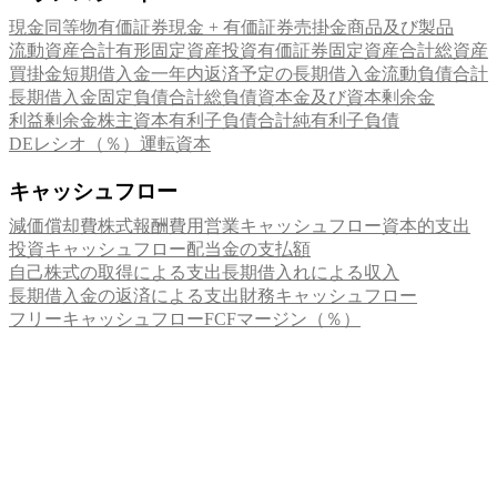
現金同等物
有価証券
現金 + 有価証券
売掛金
商品及び製品
流動資産合計
有形固定資産
投資有価証券
固定資産合計
総資産
買掛金
短期借入金
一年内返済予定の長期借入金
流動負債合計
長期借入金
固定負債合計
総負債
資本金及び資本剰余金
利益剰余金
株主資本
有利子負債合計
純有利子負債
DEレシオ（％）
運転資本
キャッシュフロー
減価償却費
株式報酬費用
営業キャッシュフロー
資本的支出
投資キャッシュフロー
配当金の支払額
自己株式の取得による支出
長期借入れによる収入
長期借入金の返済による支出
財務キャッシュフロー
フリーキャッシュフロー
FCFマージン（％）