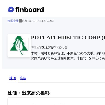
米国企業
POTLATCHDELTIC CORP
POTLATCHDELTIC CORP
(
時価総額
$32.3億
PER
55.6倍
木材・製材と森林管理、不動産開発の大手。約12億ボ
の同業買収で事業基盤を拡大。米国9州を中心に展
株価
業績
株価・出来高の推移