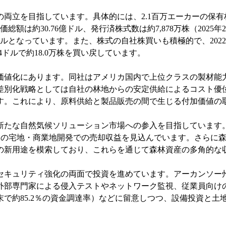
両立を目指しています。具体的には、2.1百万エーカーの保
総額は約30.76億ドル、発行済株式数は約7,878万株（2025
億ドルとなっています。また、株式の自社株買いも積極的で、202
14ドルで約18.0万株を買い戻しています。
価値化にあります。同社はアメリカ国内で上位クラスの製材能力
差別化戦略としては自社の林地からの安定供給によるコスト優位
す。これにより、原料供給と製品販売の間で生じる付加価値の
たな自然気候ソリューション市場への参入を目指しています。具
があり、今後の宅地・商業地開発での売却収益を見込んでいます。さ
の新用途を模索しており、これらを通じて森林資産の多角的な
キュリティ強化の両面で投資を進めています。アーカンソー州W
部専門家による侵入テストやネットワーク監視、従業員向けの
年末で約85.2％の資金調達率）などに留意しつつ、設備投資と