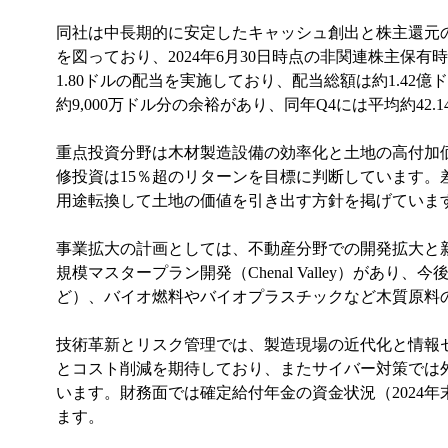
同社は中長期的に安定したキャッシュ創出と株主還元の
を図っており、2024年6月30日時点の非関連株主保有時価
1.80ドルの配当を実施しており、配当総額は約1.42
約9,000万ドル分の余裕があり、同年Q4には平均約42.
重点投資分野は木材製造設備の効率化と土地の高付加
修投資は15％超のリターンを目標に判断しています。
用途転換して土地の価値を引き出す方針を掲げていま
事業拡大の計画としては、不動産分野での開発拡大と新
規模マスタープラン開発（Chenal Valley）
ど）、バイオ燃料やバイオプラスチックなど木質原料
技術革新とリスク管理では、製造現場の近代化と情報セ
とコスト削減を期待しており、またサイバー対策では外
います。財務面では確定給付年金の資金状況（2024
ます。