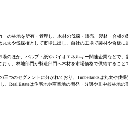
国を中心に約210万エーカーの林地を所有・管理し、木材の伐採・販売、
は丸太や伐採権として市場に出し、自社の工場で製材や合板に
市場のほか、パルプ・紙やバイオエネルギー関連企業などで、
ており、林地部門が製造部門へ木材を市場価格で供給すること
al Estate」の三つのセグメントに分かれており、Timberlandsは丸
Real Estateは住宅地や商業地の開発・分譲や非中核林地