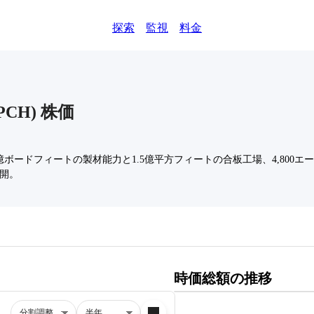
探索
監視
料金
PCH
)
株価
ードフィートの製材能力と1.5億平方フィートの合板工場、4,800エー
開。
時価総額の推移