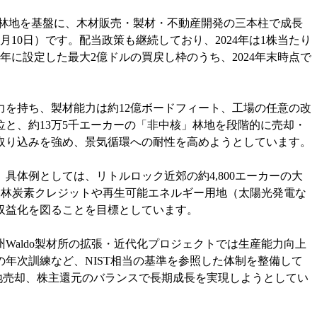
有林地を基盤に、木材販売・製材・不動産開発の三本柱で成長
年2月10日）です。配当政策も継続しており、2024年は1株当たり
2年に設定した最大2億ドルの買戻し枠のうち、2024年末時点で
を持ち、製材能力は約12億ボードフィート、工場の任意の改
と、約13万5千エーカーの「非中核」林地を段階的に売却・
取り込みを強め、景気循環への耐性を高めようとしています。
体例としては、リトルロック近郊の約4,800エーカーの大
らに森林炭素クレジットや再生可能エネルギー用地（太陽光発電な
収益化を図ることを目標としています。
aldo製材所の拡張・近代化プロジェクトでは生産能力向上
年次訓練など、NIST相当の基準を参照した体制を整備して
土地売却、株主還元のバランスで長期成長を実現しようとしてい