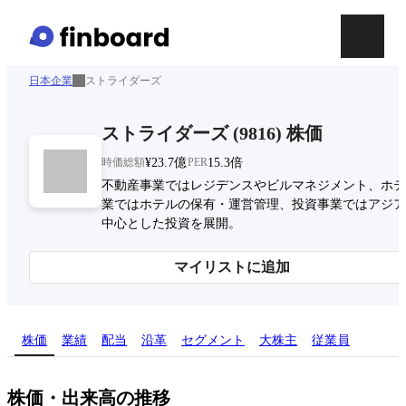
日本企業
ストライダーズ
ストライダーズ
(
9816
)
株価
時価総額
¥23.7億
PER
15.3倍
不動産事業ではレジデンスやビルマネジメント、ホテ
業ではホテルの保有・運営管理、投資事業ではアジア
中心とした投資を展開。
マイリストに追加
株価
業績
配当
沿革
セグメント
大株主
従業員
株価・出来高の推移