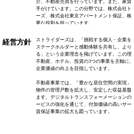
介、不動産売買を行っています。また、家賃
手がけています。この分野では、株式会社ト
ーズ、株式会社東京アパートメント保証、株式会
要な役割を担っています。
ホテル事業においては、ホテルの保有と運営
ストライダーズは、「挑戦する個人・企業を
経営方針
す。具体的には、成田ゲートウェイホテル株
ステークホルダーと感動体験を共有し、より
倉敷ロイヤルアートホテルがこの事業を担当
る」という企業理念を掲げています。この理
により、宿泊施設の提供と運営を通じて顧客
不動産、ホテル、投資の3つの事業を主軸に
しています。
企業価値の向上を目指しています。
投資事業では、アジア圏を中心に投資活動を
不動産事業では、「豊かな居住空間の実現」
STRIDERS GLOBAL INVESTMENT PTE. 
物件の管理戸数を拡大し、安定した収益基盤
バル・パートナーズ株式会社がこの分野で活
ます。デジタルトランスフォーメーションの
の成長市場をターゲットにした投資を行って
ービスの強化を通じて、付加価値の高いサー
賃保証事業の拡大も図っています。
その他の事業として、企業再生再編事業や特
を行っています。これらの活動は、株式会社
ホテル事業では、「地方創生・地域活性化」
術研究所が担当しており、企業の再生や知的
の魅力を引き出す空間づくりを推進していま