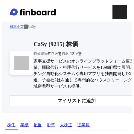
日本企業
CaSy
CaSy
(
9215
)
株価
時価総額
¥17.8億
PER
-12.7倍
家事支援サービスのオンラインプラットフォーム運営
業。掃除代行・料理代行サービスを10都府県で展開
チング自動化システムや専用アプリを独自開発しDX
進。子会社2社を通じて専門的なハウスクリーニング
域密着型サービスも提供。
マイリストに追加
株価
業績
配当
沿革
大株主
従業員