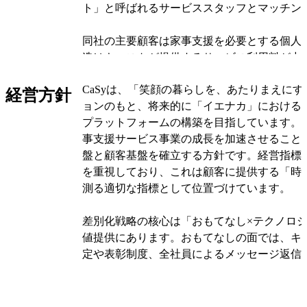
ト」と呼ばれるサービススタッフとマッチン
同社の主要顧客は家事支援を必要とする個人
造はキャストが提供するサービス利用料が中
す。サービスの予約から支払いまでの全ての
CaSyは、「笑顔の暮らしを、あたりまえに
ル化することで、従来の営業担当者との電話
経営方針
ョンのもと、将来的に「イエナカ」における
ュニケーションを不要にしています。また、
プラットフォームの構築を目指しています。
のオンラインギフト券も販売しており、収益
事支援サービス事業の成長を加速させること
ています。
盤と顧客基盤を確立する方針です。経営指標
を重視しており、これは顧客に提供する「時
同社は現在、家事支援サービス事業の単一セ
測る適切な指標として位置づけています。
ていますが、子会社2社を通じて事業領域を
株式会社すっきりマイスターでは専門的な器
差別化戦略の核心は「おもてなし×テクノロ
なハウスクリーニングサービスを提供し、株
値提供にあります。おもてなしの面では、キ
は岡山県、広島県、沖縄県で地域密着型の家
定や表彰制度、全社員によるメッセージ返信
展開しています。独自開発のマッチングアル
エンゲージメント向上に継続的に取り組んで
ストとの絆作りに重点を置いた品質管理体制
ジー面では、蓄積されたマッチングデータを
業界のデジタル変革を推進している点が特徴
慮したマッチング、マッチング可能性を予測