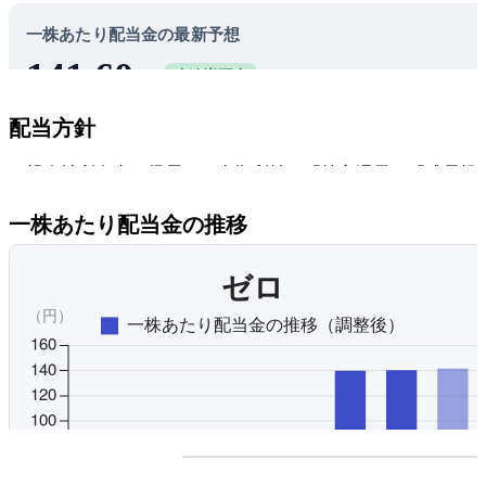
一株あたり配当金の最新予想
141.60
連続増配中
円
ゼロの株を100株買うと、年間14,160円の配当金が貰える予想
配当方針
です。
4.0%
親会社所有者に帰属する当期利益を「株主還元」「成長投
配当利回り
33.0%
「財務安定化」に三分割してバランスを取る方針で、配当
配当性向
一株あたり配当金の推移
を33％としている。年2回配当（中間・期末）を基本方針と
し、中間配当は年間配当の4割を基本とする。内部留保資
事業拡大・成長戦略実現のための有効投資に活用する。
オリジナルを見る
プレミアム会員にご登録
配当利回りの推移にアクセ