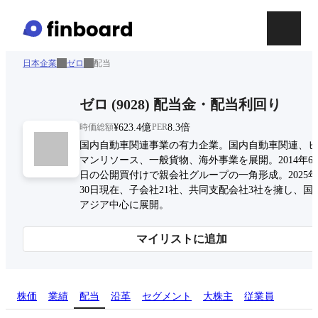
日本企業
ゼロ
配当
ゼロ
(
9028
)
配当金・配当利回り
時価総額
¥623.4億
PER
8.3倍
国内自動車関連事業の有力企業。国内自動車関連、ヒ
マンリソース、一般貨物、海外事業を展開。2014年6月
日の公開買付けで親会社グループの一角形成。2025年
30日現在、子会社21社、共同支配会社3社を擁し、国
アジア中心に展開。
マイリストに追加
株価
業績
配当
沿革
セグメント
大株主
従業員