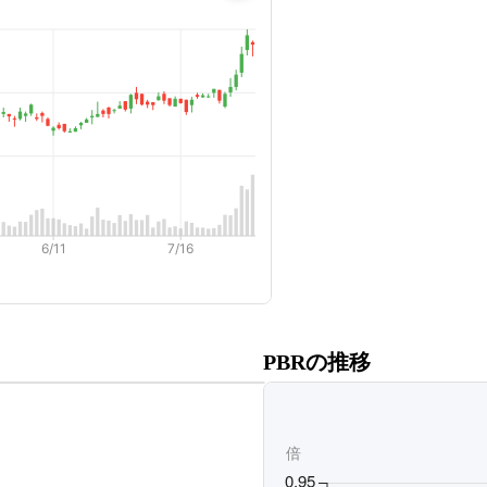
だくと、
PBRの推移
ます。