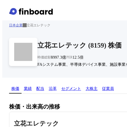
日本企業
立花エレテック
立花エレテック
(
8159
)
株価
時価総額
¥997.3億
PER
12.5倍
FAシステム事業、半導体デバイス事業、施設事業
株価
業績
配当
沿革
セグメント
大株主
従業員
株価・出来高の推移