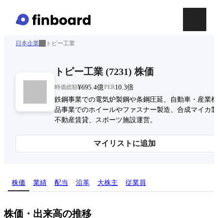
日本企業
トピー工業
トピー工業
(
7231
)
株価
時価総額
¥695.4億
PER
10.3倍
鉄鋼事業での電気炉製鋼や条鋼圧延、自動車・産業機
品事業でのホイールやファスナー製造、合成マイカ製
不動産賃貸、スポーツ施設運営。
マイリストに追加
株価
業績
配当
沿革
大株主
従業員
株価・出来高の推移