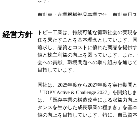
自動車・産業機械部品事業では、自動車用ス
アルミホイール、建設機械用スチールホイー
ス製品、工業用ファスナー、産業機械部品の
トピー工業は、持続可能な循環社会の実現を
経営方針
ています。特にホイール製品は国内外の自動
任を果たすことを基本理念としています。同
評価され、グローバルな調達に対応していま
追求し、品質とコストに優れた商品を提供す
値と株主利益の向上を図っています。また、
さらに、トピー工業は合成マイカの製造・販
会への貢献、環境問題への取り組みを通じて
不動産の賃貸、スポーツ施設の運営など、多
目指しています。
行っています。これにより、素材の生産から
で一貫した生産体制を持つ金属加工の総合グ
同社は、2025年度から2027年度を実行期間
位を確立しています。
「TOPY Active & Challenge 2027」を
は、「既存事業の構造改革による収益力向上
オリジナルを見る
タンスを生かした成長事業の種まき」を基本
値の向上を目指しています。特に、自己資本利
の向上を目標に掲げています。
トピー工業は、鉄鋼セグメントにおいては、