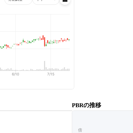
だくと、
PBRの推移
ます。