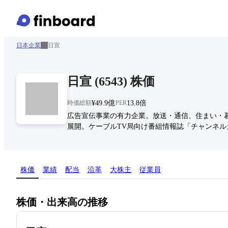
日本企業
日宣
日宣
(
6543
)
株価
時価総額
¥49.9億
PER
13.8倍
広告宣伝事業の有力企業。放送・通信、住まい・
展開。ケーブルTV局向け番組情報誌「チャンネル
株価
業績
配当
沿革
大株主
従業員
株価・出来高の推移