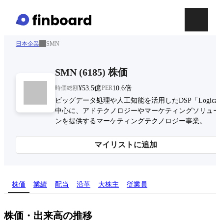
日本企業
SMN
SMN
(
6185
)
株価
時価総額
¥53.5億
PER
10.6倍
ビッグデータ処理や人工知能を活用したDSP「Logica
中心に、アドテクノロジーやマーケティングソリュー
ンを提供するマーケティングテクノロジー事業。
マイリストに追加
株価
業績
配当
沿革
大株主
従業員
株価・出来高の推移