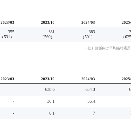
2023
/
03
2023
/
10
2024
/
03
2025
/
355
381
383
3
（
531
）
（
560
）
（
591
）
（
625
（注）括弧内は平均臨時雇用
2023
/
03
2023
/
10
2024
/
03
2025
/
-
638.6
634.3
6
-
36.1
36.4
-
6.1
7
7