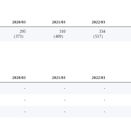
2020
/
03
2021
/
03
2022
/
03
295
310
334
（
373
）
（
409
）
（
517
）
2020
/
03
2021
/
03
2022
/
03
-
-
-
-
-
-
-
-
-