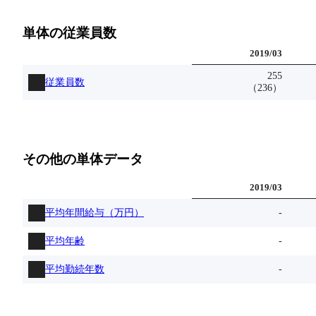
単体の従業員数
2019
/
03
255
従業員数
（
236
）
その他の単体データ
2019
/
03
平均年間給与（万円）
-
平均年齢
-
平均勤続年数
-