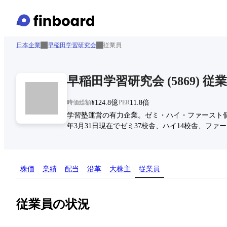
日本企業
早稲田学習研究会
従業員
早稲田学習研究会
(
5869
)
従業
時価総額
¥124.8億
PER
11.8倍
学習塾運営の有力企業。ゼミ・ハイ・ファースト個
年3月31日現在でゼミ37校舎、ハイ14校舎、ファ
株価
業績
配当
沿革
大株主
従業員
従業員の状況