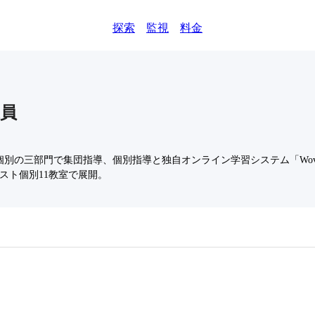
探索
監視
料金
員
別の三部門で集団指導、個別指導と独自オンライン学習システム「Wovi
ースト個別11教室で展開。