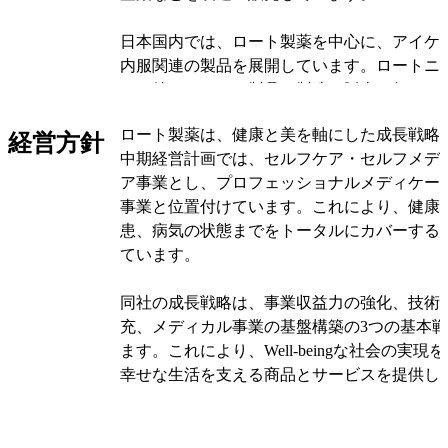
日本国内では、ロート製薬を中心に、アイケ
内服関連の製品を展開しています。ロートニ
は、特にアイケア製品の製造・販売を行って
では、メンソレータム社がスキンケア製品を
ロート製薬は、健康と美を軸にした成長戦略
しています。
経営方針
中期経営計画では、セルフケア・セルフメデ
ア事業とし、プロフェッショナルメディケー
ヨーロッパでは、メンソレータム社・イギリ
事業と位置付けています。これにより、健康
品を製造・販売しています。アジア地域では
患、病気の状態までをトータルにカバーする
社・アジアパシフィックやメンソレータム社
ています。
とスキンケア製品を展開しています。また、
ンターナショナル社は内服関連製品を手がけ
同社の成長戦略は、事業収益力の強化、技術
充、メディカル事業の基盤構築の3つの基本
ロート製薬は、世界各地に子会社や関連会社
ます。これにより、Well-beingな社会の実
に特化した製品を提供しています。これによ
幸せな生活を支える商品とサービスを提供し
ズに応じた製品開発と販売戦略を実施し、グ
しています。
開を進めています。
具体的な事業領域としては、OTC医薬品、ス