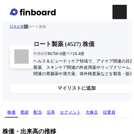
日本企業
ロート製薬
ロート製薬
(
4527
)
株価
時価総額
¥6760.6億
PER
18.4倍
ヘルス＆ビューティケア領域で、アイケア関連の目薬
眼薬、スキンケア関連の外皮用薬やリップクリーム、
関連の胃腸薬や漢方薬、体外検査薬などを製造・販売
マイリストに追加
株価
業績
配当
沿革
セグメント
大株主
従業員
株価・出来高の推移