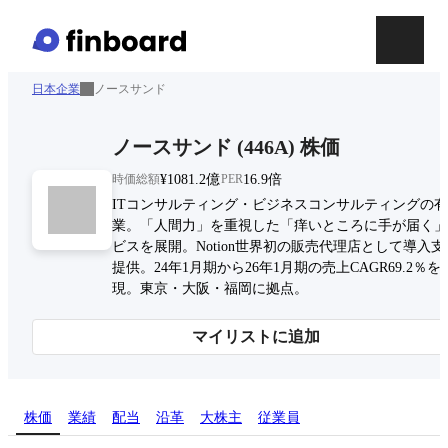
日本企業
ノースサンド
ノースサンド
(
446A
)
株価
時価総額
¥1081.2億
PER
16.9倍
ITコンサルティング・ビジネスコンサルティングの
業。「人間力」を重視した「痒いところに手が届く」
ビスを展開。Notion世界初の販売代理店として導入
提供。24年1月期から26年1月期の売上CAGR69.2％を
現。東京・大阪・福岡に拠点。
マイリストに追加
株価
業績
配当
沿革
大株主
従業員