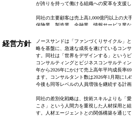
が誇りを持って働ける組織への変革を支援し
同社の主要顧客は売上高1,000億円以上の大
保険業、製造業、金融業、情報サービス業な
たります。収益構造は人材派遣型のコンサル
が基盤で、コンサルタントの稼働率と平均単
ノースサンドは「ファンづくりサイクル」と
経営方針
まります。特定企業への依存度は低く、293
略を基盤に、急速な成長を遂げているコンサ
継続的なサービスを提供し、2024年から202
す。同社は「世界をデザインする」というビジ
平均成長率は69.2%を記録しています。
コンサルティングとビジネスコンサルティング
年から2026年にかけて売上高年平均成長率69
ITコンサルティングでは、IT中期計画策定か
ます。コンサルタント数は2026年1月期に1,4
善まで戦略から実装まで幅広く対応し、ビジ
今後も同等レベルの人員増強を継続する計画
ングでは営業・人事などの業務改善や戦略策
す。また、同社は情報共有ツール「Notion
同社の差別化戦略は、技術スキルよりも「愛
理店として、ライセンス提供から導入設計、
こさ」という人間力を重視した人材採用と組
一貫したサービスも展開しています。同社の
す。人材エージェントとの関係構築を通じて
直さ・しつこさ」で定義される人間力を重視
2023年から2026年にかけて3,631名から21,
と、営業とコンサルティングの分業体制によ
職率は6期連続で10％未満を維持しています
ス提供にあります。