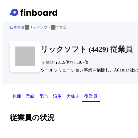
日本企業
リックソフト
従業員
リックソフト
(
4429
)
従業員
時価総額
¥31.9億
PER
19.7倍
ツールソリューション事業を展開し、Atlassian社のソ
株価
業績
配当
沿革
大株主
従業員
従業員の状況