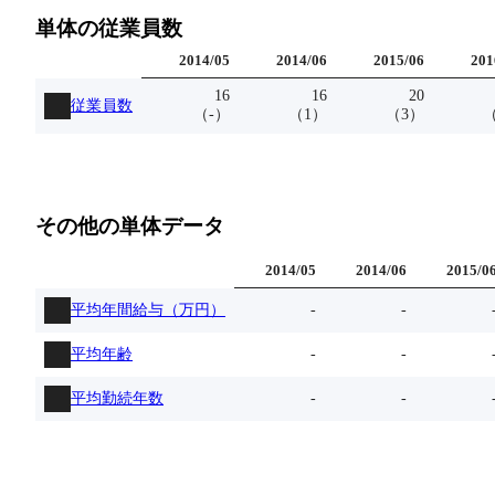
単体の従業員数
2014
/
05
2014
/
06
2015
/
06
201
16
16
20
従業員数
（
-
）
（
1
）
（
3
）
その他の単体データ
2014
/
05
2014
/
06
2015
/
0
平均年間給与（万円）
-
-
平均年齢
-
-
平均勤続年数
-
-