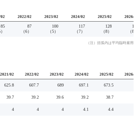
/
02
2022
/
02
2023
/
02
2024
/
02
2025
/
02
2026
/
85
87
100
117
128
1
5
）
（
6
）
（
5
）
（
7
）
（
8
）
（
8
（注）括弧内は平均臨時雇用
2021
/
02
2022
/
02
2023
/
02
2024
/
02
2025
/
02
2026
/
625.8
607.7
689
697.1
673.5
39.7
39.2
39.6
39.2
38.7
4
4
4
4.1
4.4