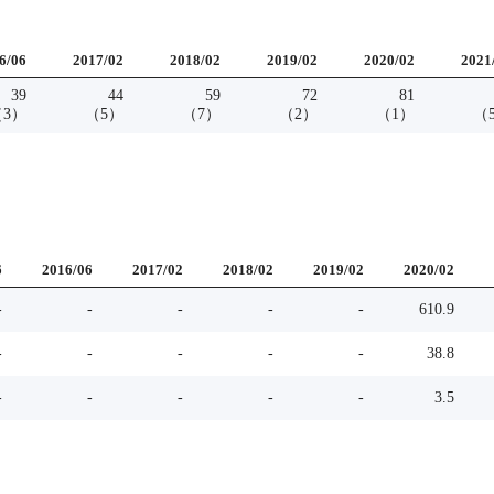
6
/
06
2017
/
02
2018
/
02
2019
/
02
2020
/
02
2021
39
44
59
72
81
（
3
）
（
5
）
（
7
）
（
2
）
（
1
）
（
6
2016
/
06
2017
/
02
2018
/
02
2019
/
02
2020
/
02
-
-
-
-
-
610.9
-
-
-
-
-
38.8
-
-
-
-
-
3.5