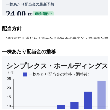
一株あたり配当金の最新予想
24.00
連続増配中
円
シンプレクス・ホールディングスの株を100株買うと、年間
配当方針
2,400円の配当金が貰える予想です。
2.2%
配当利回り
利益成長を通じた１株当たり配当金の安定的・持続的な増
43.6%
配当性向
基本方針とし、連結配当性向40％を目安として配当を実施
る。業績動向やROE水準、成長投資の機会等を総合的に勘
一株あたり配当金の推移
した上で、配当を基本として株主還元の充実に努める方針
オリジナルを見る
プレミアム会員にご登録