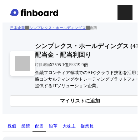
日本企業
シンプレクス・ホールディングス
配当
シンプレクス・ホールディングス
(
43
配当金・配当利回り
時価総額
¥2595.1億
PER
19.9倍
金融フロンティア領域でのAIやクラウド技術を活用
略コンサルティングやトレーディングプラットフォー
提供するITソリューション企業。
マイリストに追加
株価
業績
配当
沿革
大株主
従業員