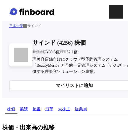
日本企業
サインド
サインド
(
4256
)
株価
時価総額
¥60.3億
PER
32.1倍
理美容店舗向けにクラウド型予約管理システム
「BeautyMerit」と予約一元管理システム「かんざし
供する理美容ソリューション事業。
マイリストに追加
株価
業績
配当
沿革
大株主
従業員
株価・出来高の推移