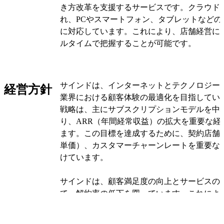
き方改革を支援するサービスです。クラウド
れ、PCやスマートフォン、タブレットなどの
に対応しています。これにより、店舗経営に
ルタイムで把握することが可能です。
「かんざし」は、パシフィックポーター株式
数の理美容店舗の集客サイトや自社予約エン
サインドは、インターネットとテクノロジー
経営方針
を一元管理するシステムです。これにより、
業界における顧客体験の最適化を目指してい
が実現し、業務負担を大幅に削減します。また
戦略は、主にサブスクリプションモデルを中
との連動により、会計業務も効率化されます
り、ARR（年間経常収益）の拡大を重要な経
ます。この目標を達成するために、契約店舗数
サインドのサービスは、理美容業界の課題に対
単価）、カスタマーチャーンレートを重要な
やデータ分析機能も提供しています。これに
けています。
な収益源を確保し、経営指標を自動で見える
営をサポートします。これらの機能は、顧客
サインドは、顧客満足度の向上とサービスの
寄与しています。
て、解約率の低下を図っています。これによ
獲得とサービスの価値向上を目指しています
サインドは、強力なパートナーネットワーク
の安定稼働を確保するため、サーバーの増強
イトやPOSシステム、理美容ディーラーなど