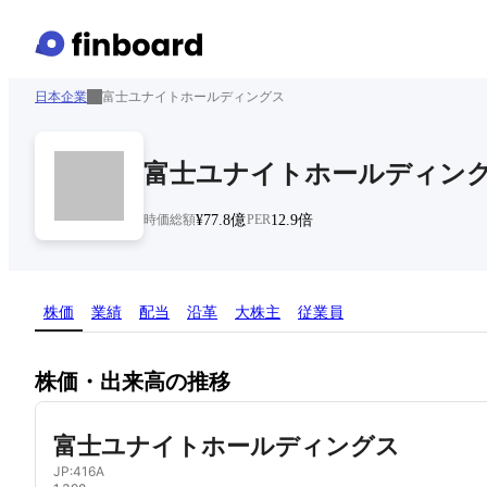
日本企業
富士ユナイトホールディングス
富士ユナイトホールディン
時価総額
¥77.8億
PER
12.9倍
株価
業績
配当
沿革
大株主
従業員
株価・出来高の推移