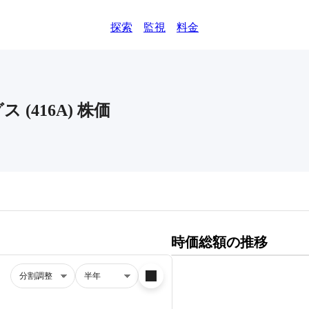
探索
監視
料金
グス
(
416A
)
株価
時価総額の推移