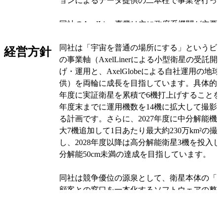
ョンによるデータ提供の二本柱で事業を行っ
同社のAxelLiner事業は主に政府系機関が主
売上は政府案件が大半を占め国内収益が中心
同社は「宇宙を普通の場所にする」というビ
AxelGlobe事業は民間企業も多く利用し、
経営方針
の事業軸（AxelLinerによる小型衛星の受託
タリング、解析・コンサルティングなど複数
げ・運用と、AxelGlobeによる自社運用の地
わせて収入を得ています。また、持株会社と
供）を両輪に成長を目指しています。具体的には、
の経営管理報酬も収益の一部になっています
年度に実証衛星を累積で6機打上げすることを目
年度末までに運用機数を14機に拡大して撮影
事業セグメントはAxelLinerとAxelGlobeの
る計画です。さらに、2027年度に中分解能機「
AxelLinerでは衛星の設計から製造・打上げ
大7機追加して1日あたり最大約230万km²の
ストップで提供し、手続きや運用の自動化・
し、2028年度以降は高分解能衛星3機を投入
率化を図っています。AxelGlobeでは複数
分解能50cm未満の達成を目指しています。
する体制を活かし、オンデマンド撮影、定期
急撮影、アーカイブ販売、広域モザイク生成
同社は競争優位の源泉として、衛星本体の「
ティングなどのサービスをウェブプラットフ
顧客との窓口を一本化するソフトウェアの整
を通じて提供しています。
います。バスの量産化や並行製造を進めるた
造業者と提携し、従来の設計開始から打上げま
オリジナルを見る