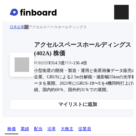
日本企業
アクセルスペースホールディングス
アクセルスペースホールディングス
(
402A
)
株価
時価総額
¥314.5億
PER
-136.4倍
小型衛星の開発・製造・運用と衛星画像データ販売の
企業。GRUSによる2.5m分解能・撮影幅55kmの光学
ータを展開。2021年にGRUS-1B〜Eを4機同時打上げ
績。国内約69％、国外約31％での展開。
マイリストに追加
株価
業績
配当
沿革
大株主
従業員