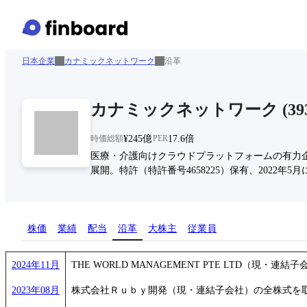
日本企業
カナミックネットワーク
沿革
カナミックネットワーク
(
39
時価総額
¥245億
PER
17.6倍
医療・介護向けクラウドプラットフォームの有力
展開。特許（特許番号4658225）保有、2022
株価
業績
配当
沿革
大株主
従業員
2024年11月
THE WORLD MANAGEMENT PTE LTD（現・
2023年08月
株式会社Ｒｕｂｙ開発（現・連結子会社）の全株式を