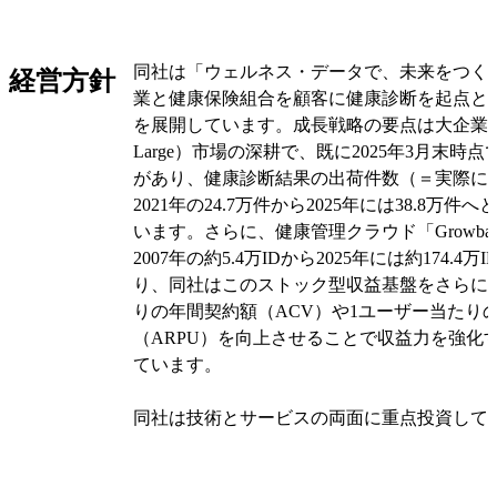
同社の主要顧客は従業員規模の大きい企業群
で、取引先は多数に上ります。収益は受診者数
同社は「ウェルネス・データで、未来をつく
経営方針
じたストック型課金が中心で契約継続率が非
業と健康保険組合を顧客に健康診断を起点と
i-Wellnessの年額利用料は約4,300円/ID、Grow
を展開しています。成長戦略の要点は大企業（Ente
円/IDといった課金モデルを基本に安定収益
Large）市場の深耕で、既に2025年3月末時点で
す。
があり、健康診断結果の出荷件数（＝実際に
2021年の24.7万件から2025年には38.8万
事業は大きく健診ソリューション、健康管理
います。さらに、健康管理クラウド「Growbas
関等支援の三本柱に分かれます。健診ソリュ
2007年の約5.4万IDから2025年には約174.4
の医療機関とのネットワークを通じて予約・
り、同社はこのストック型収益基盤をさらに
果の標準化・データ化を行い、クラウドは診
りの年間契約額（ACV）や1ユーザー当たり
チェック、産業医面談の記録を一元管理して
（ARPU）を向上させることで収益力を強化
ジュール管理、従業員向けマイページなどの
ています。
ます。
同社は技術とサービスの両面に重点投資して
オリジナルを見る
はGrowbaseにメンタルヘルス、eラーニン
ンマネジメント支援といった機能を追加し、