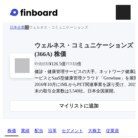
日本企業
ウェルネス・コミュニケーションズ
ウェルネス・コミュニケーションズ
(
366A
)
株価
時価総額
¥126.5億
PER
11倍
健診・健康管理サービスの大手。ネットワーク健康診
ービスとSaaS型健康管理クラウド「Growbase」を展
2016年10月にIMLからPET関連事業を譲り受け、2025
末の取引企業数は3,540社。日本全国展開。
マイリストに追加
株価
業績
配当
沿革
セグメント
大株主
従業員