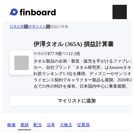
日本企業
伊澤タオル
損益計算書
伊澤タオル
(
365A
)
損益計算書
時価総額
¥77.9億
PER
12.2倍
タオル製品の企画・製造・販売を手がけるファブレス
カー。自社ブランド「タオル研究所」はAmazonタオ
れ筋ランキング1-3位を獲得。ディズニーやサンリオ
ライセンス契約でキャラクター製品も展開。2026年2
点で21件の特許を保有。日本国内中心に事業展開。
マイリストに追加
株価
業績
配当
沿革
大株主
従業員