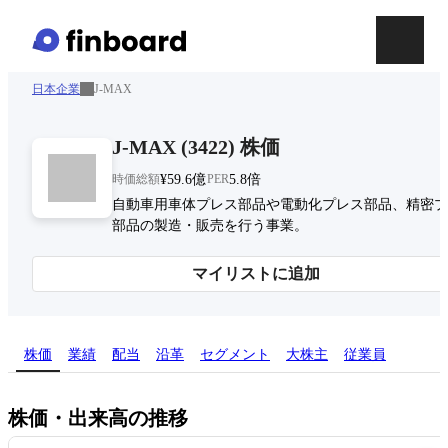
日本企業
J-MAX
J-MAX
(
3422
)
株価
時価総額
¥59.6億
PER
5.8倍
自動車用車体プレス部品や電動化プレス部品、精密プ
部品の製造・販売を行う事業。
マイリストに追加
株価
業績
配当
沿革
セグメント
大株主
従業員
株価・出来高の推移