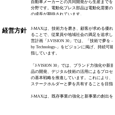
自動車メーカーとの共同開発から生産までを
分野です。電動化プレス部品は電動化需要の
の成長が期待されています。
タイでは、J-MAXの子会社であるタイ・マ
J-MAXは、技術力を磨き、顧客が求める優
経営方針
車用車体プレス部品や精密プレス部品を製造し
ることで、従業員や地域社会の満足を追求し
AUTOMOBILE（THAILAND）やTOPRE (T
営計画「J-VISION 30」では、「技術で夢を –Make
しています。これにより、アジア市場でのプ
by Technology-」をビジョンに掲げ、持続可
ています。
指しています。
広州では、広州丸順汽車配件有限公司が自動
「J-VISION 30」では、ブランド力強化や
品や電動化プレス部品を製造し、広汽本田汽
品の開発、デジタル技術の活用によるプロセ
しています。また、塗装ラインを備えた設備
の基本戦略を推進しています。これにより、
製品の付加価値を高めています。
ステークホルダーと夢を共有することを目指
武漢では、武漢丸順汽車配件有限公司が自動
J-MAXは、既存事業の強化と新事業の創出
品を製造し、東風本田汽車有限公司に販売し
しています。既存事業では、ボディ部品や電
より、中国市場での競争力を維持し、さらな
力を拡大し、AIやIoTを活用した新しいモノ
います。
います。金型技術の進化も図り、競争力を強